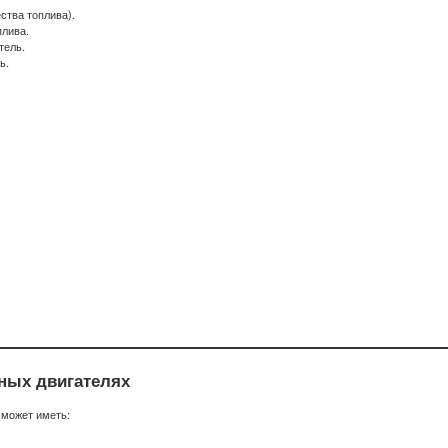
ства топлива).
плива.
тель.
ь.
ных двигателях
 может иметь: