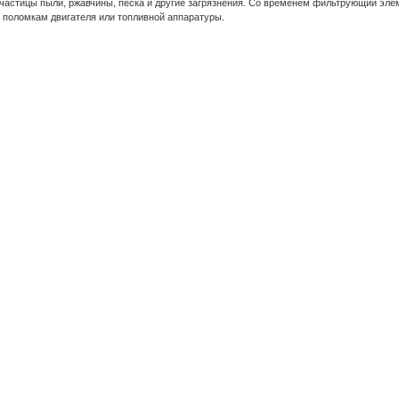
частицы пыли, ржавчины, песка и другие загрязнения. Со временем фильтрующий элем
м поломкам двигателя или топливной аппаратуры.