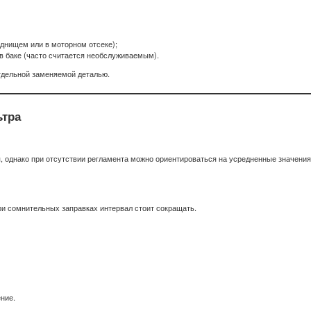
днищем или в моторном отсеке);
в баке (часто считается необслуживаемым).
отдельной заменяемой деталью.
ьтра
, однако при отсутствии регламента можно ориентироваться на усредненные значения
ри сомнительных заправках интервал стоит сокращать.
ние.