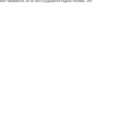
ент забивается, из-за чего ухудшается подача топлива. Это