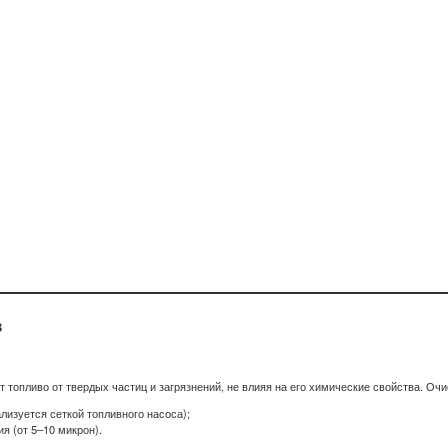
в
опливо от твердых частиц и загрязнений, не влияя на его химические свойства. Очис
изуется сеткой топливного насоса);
я (от 5–10 микрон).