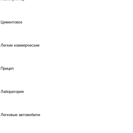
Цементовоз
Легкие коммерческие
Прицеп
Лаборатория
Легковые автомобили