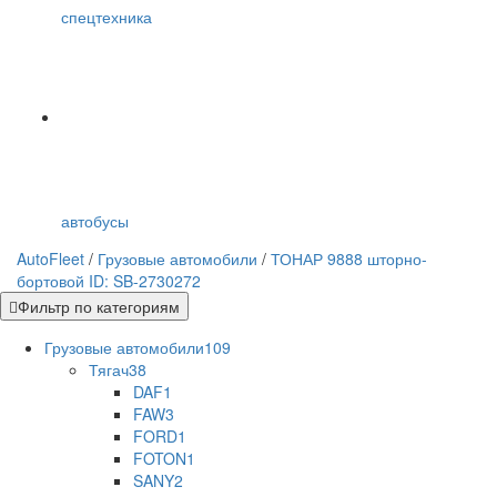
спецтехника
автобусы
AutoFleet
/
Грузовые автомобили
/
ТОНАР 9888 шторно-
бортовой ID: SB-2730272
Фильтр по категориям
Грузовые автомобили
109
Тягач
38
DAF
1
FAW
3
FORD
1
FOTON
1
SANY
2