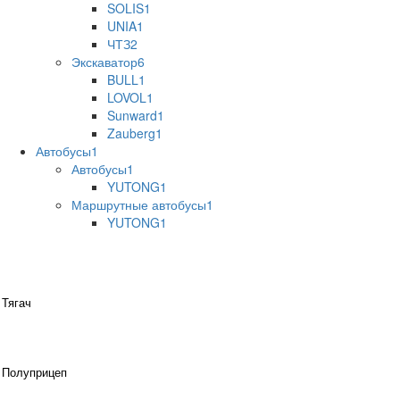
SOLIS
1
UNIA
1
ЧТЗ
2
Экскаватор
6
BULL
1
LOVOL
1
Sunward
1
Zauberg
1
Автобусы
1
Автобусы
1
YUTONG
1
Маршрутные автобусы
1
YUTONG
1
Тягач
Полуприцеп