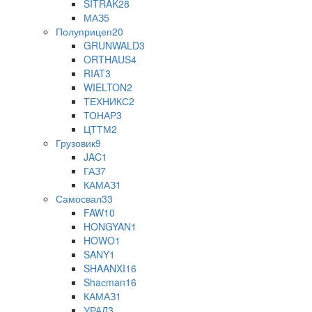
SITRAK
28
МАЗ
5
Полуприцеп
20
GRUNWALD
3
ORTHAUS
4
RIAT
3
WIELTON
2
ТЕХНИКС
2
ТОНАР
3
ЦТТМ
2
Грузовик
9
JAC
1
ГАЗ
7
КАМАЗ
1
Самосвал
33
FAW
10
HONGYAN
1
HOWO
1
SANY
1
SHAANXI
16
Shaсman
16
КАМАЗ
1
УРАЛ
3