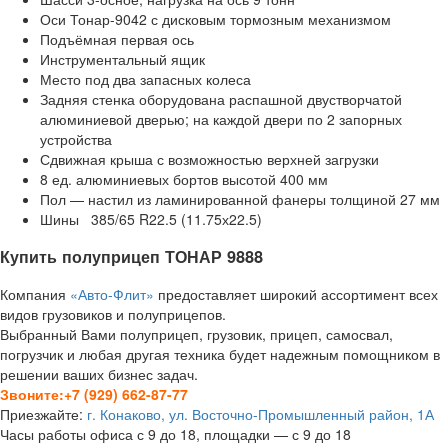
Оси Тонар-9042 с дисковым тормозным механизмом
Подъёмная первая ось
Инструментальный ящик
Место под два запасных колеса
Задняя стенка оборудована распашной двустворчатой
алюминиевой дверью; на каждой двери по 2 запорных
устройства
Сдвижная крыша с возможностью верхней загрузки
8 ед. алюминиевых бортов высотой 400 мм
Пол — настил из ламинированной фанеры толщиной 27 мм
Шины 385/65 R22.5 (11.75х22.5)
Купить полуприцеп ТОНАР 9888
Компания
«Авто-Флит»
предоставляет широкий ассортимент всех
видов грузовиков и полуприцепов.
Выбранный Вами полуприцеп, грузовик, прицеп, самосвал,
погрузчик и любая другая техника будет надежным помощником в
решении ваших бизнес задач.
Звоните:+7 (929) 662-87-77
Приезжайте:
г. Конаково, ул. Восточно-Промышленный район, 1А
Часы работы офиса с 9 до 18, площадки — с 9 до 18