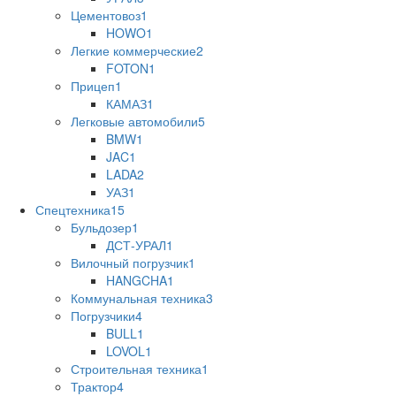
Цементовоз
1
HOWO
1
Легкие коммерческие
2
FOTON
1
Прицеп
1
КАМАЗ
1
Легковые автомобили
5
BMW
1
JAC
1
LADA
2
УАЗ
1
Спецтехника
15
Бульдозер
1
ДСТ-УРАЛ
1
Вилочный погрузчик
1
HANGCHA
1
Коммунальная техника
3
Погрузчики
4
BULL
1
LOVOL
1
Строительная техника
1
Трактор
4