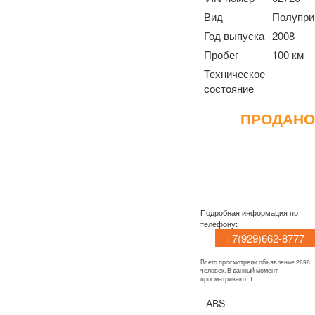
Вид
Полупри
Год выпуска
2008
Пробег
100 км
Техническое
состояние
ПРОДАНО
Подробная информация по
телефону:
+7(929)662-8777
Всего просмотрели объявление 2696
человек. В данный момент
просматривают: 1
АВS