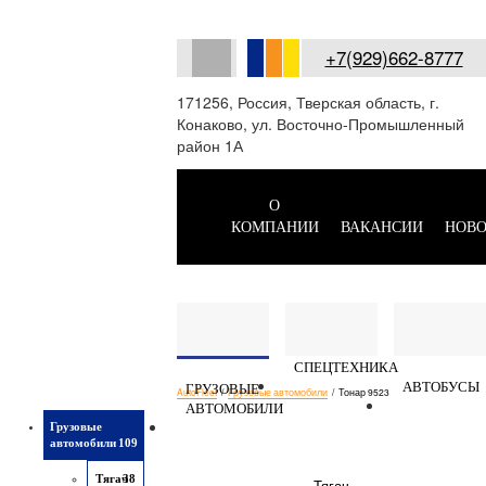
+7(929)662-8777
171256, Россия, Тверская область, г.
Конаково, ул. Восточно-Промышленный
район 1А
О
КОМПАНИИ
ВАКАНСИИ
НОВО
СПЕЦТЕХНИКА
АВТОБУСЫ
ГРУЗОВЫЕ
AutoFleet
/
Грузовые автомобили
/
Тонар 9523
АВТОМОБИЛИ
Грузовые
автомобили
109
Тягач
38
Тягач