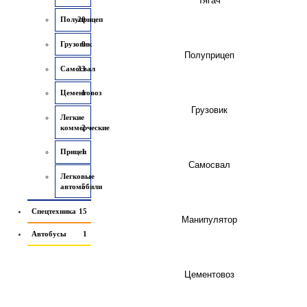
Полуприцеп
20
Грузовик
9
Полуприцеп
Самосвал
33
Цементовоз
1
Грузовик
Легкие
коммерческие
2
Прицеп
1
Самосвал
Легковые
автомобили
5
Спецтехника
15
Манипулятор
Автобусы
1
Цементовоз