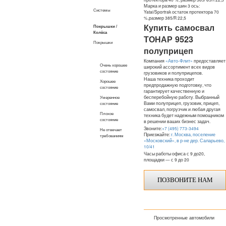
Марка и размер шин 3 ось:
Системы
Yatai/Sportrak
остаток протектора 70
%,размер 385/
R
22,5
Купить самосвал
Покрышки /
Колёса
ТОНАР 9523
Покрышки
полуприцеп
Компания
«Авто-Флит»
предоставляет
Очень хорошее
широкий ассортимент всех видов
состояние
грузовиков и полуприцепов.
Наша техника проходит
Хорошее
предпродажную подготовку, что
состояние
гарантирует качественную и
бесперебойную работу. Выбранный
Умеренное
Вами полуприцеп, грузовик, прицеп,
состояние
самосвал, погрузчик и любая другая
Плохое
техника будет надежным помощником
состояние
в решении ваших бизнес задач.
Звоните:
+7 (495) 773-3494
Не отвечает
Приезжайте:
г. Москва, поселение
требованиям
«Московский», в р-не дер. Саларьево,
10/41
Часы работы офиса с 9 до20,
площадки — с 9 до 20
ПОЗВОНИТЕ НАМ
Просмотренные автомобили