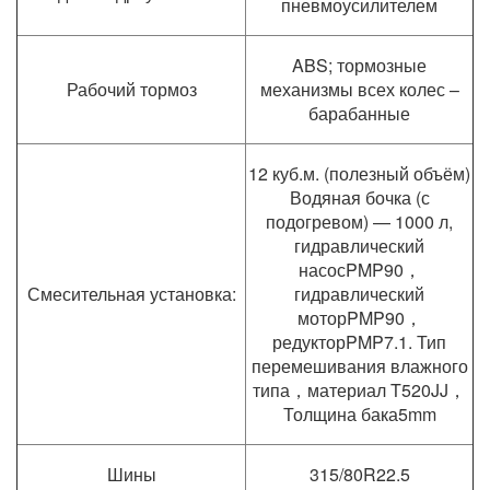
пневмоусилителем
ABS; тормозные
Рабочий тормоз
механизмы всех колес –
барабанные
12 куб.м. (полезный объём)
Водяная бочка (с
подогревом) — 1000 л,
гидравлический
насосPMP90，
Смесительная установка:
гидравлический
моторPMP90，
редукторPMP7.1. Тип
перемешивания влажного
типа，материал T520JJ，
Толщина бака5mm
Шины
315/80R22.5