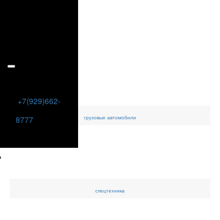
+7(929)662-
грузовые
автомобили
8777
спецтехника