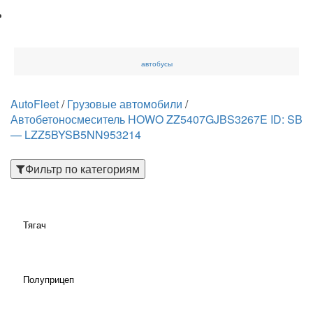
автобусы
AutoFleet
/
Грузовые автомобили
/
Автобетоносмеситель HOWO ZZ5407GJBS3267E ID: SB
— LZZ5BYSB5NN953214
Фильтр по категориям
Тягач
Полуприцеп