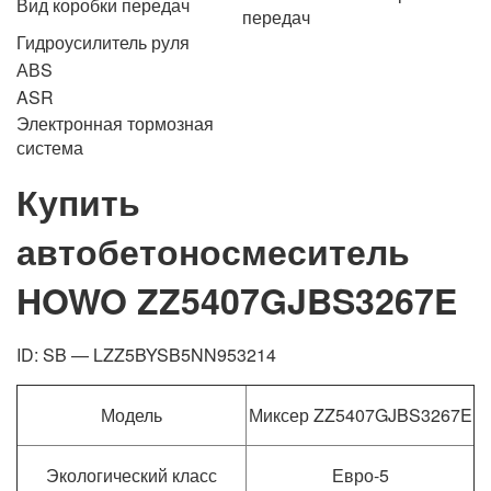
Вид коробки передач
передач
Гидроусилитель руля
АВS
ASR
Электронная тормозная
система
Купить
автобетоносмеситель
HOWO ZZ5407GJBS3267E
ID: SB —
LZZ5BYSB5NN953214
Модель
Миксер ZZ5407GJBS3267E
Экологический класс
Евро-5