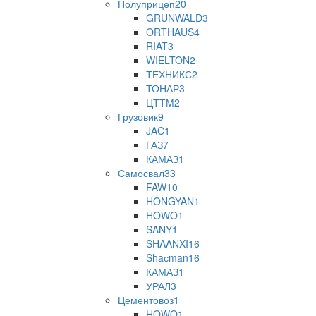
Полуприцеп
20
GRUNWALD
3
ORTHAUS
4
RIAT
3
WIELTON
2
ТЕХНИКС
2
ТОНАР
3
ЦТТМ
2
Грузовик
9
JAC
1
ГАЗ
7
КАМАЗ
1
Самосвал
33
FAW
10
HONGYAN
1
HOWO
1
SANY
1
SHAANXI
16
Shaсman
16
КАМАЗ
1
УРАЛ
3
Цементовоз
1
HOWO
1