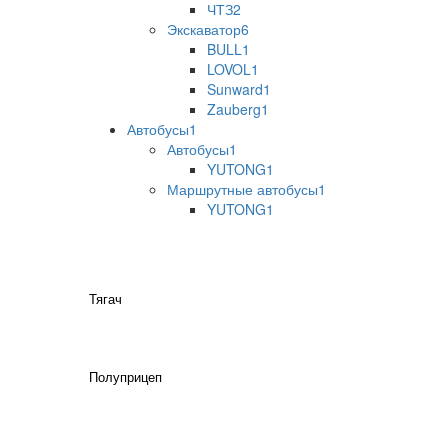
ЧТЗ
2
Экскаватор
6
BULL
1
LOVOL
1
Sunward
1
Zauberg
1
Автобусы
1
Автобусы
1
YUTONG
1
Маршрутные автобусы
1
YUTONG
1
Тягач
Полуприцеп