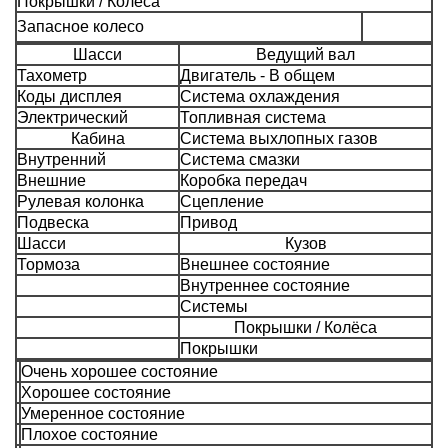
Покрышки / Колёса
Запасное колесо
Шасси
Ведущий вал
Тахометр
Двигатель - В общем
Коды дисплея
Система охлаждения
Электрический
Топливная система
Кабина
Система выхлопных газов
Внутренний
Система смазки
Внешние
Коробка передач
Рулевая колонка
Сцепление
Подвеска
Привод
Шасси
Кузов
Тормоза
Внешнее состояние
Внутреннее состояние
Системы
Покрышки / Колёса
Покрышки
Очень хорошее состояние
Хорошее состояние
Умеренное состояние
Плохое состояние