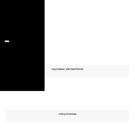
+7(929)662-
грузовые
автомобили
8777
спецтехника