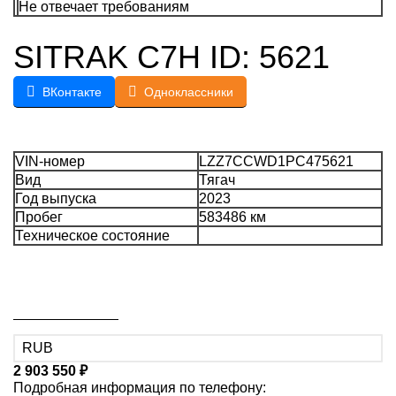
Не отвечает требованиям
SITRAK C7H ID: 5621
ВКонтакте
Одноклассники
VIN-номер
LZZ7CCWD1PC475621
Вид
Тягач
Год выпуска
2023
Пробег
583486 км
Техническое состояние
2 903 550
₽
Подробная информация по телефону: