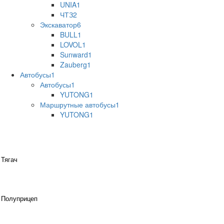
UNIA
1
ЧТЗ
2
Экскаватор
6
BULL
1
LOVOL
1
Sunward
1
Zauberg
1
Автобусы
1
Автобусы
1
YUTONG
1
Маршрутные автобусы
1
YUTONG
1
Тягач
Полуприцеп