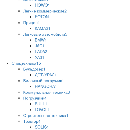
HOWO
1
Легкие коммерческие
2
FOTON
1
Прицеп
1
КАМАЗ
1
Легковые автомобили
5
BMW
1
JAC
1
LADA
2
УАЗ
1
Спецтехника
15
Бульдозер
1
ДСТ-УРАЛ
1
Вилочный погрузчик
1
HANGCHA
1
Коммунальная техника
3
Погрузчики
4
BULL
1
LOVOL
1
Строительная техника
1
Трактор
4
SOLIS
1