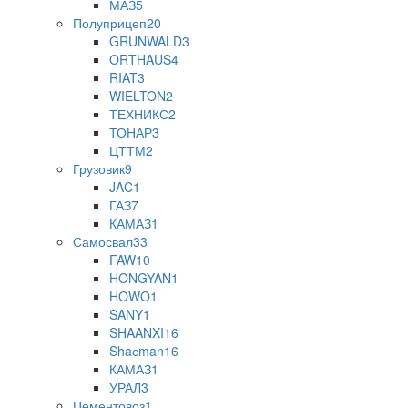
МАЗ
5
Полуприцеп
20
GRUNWALD
3
ORTHAUS
4
RIAT
3
WIELTON
2
ТЕХНИКС
2
ТОНАР
3
ЦТТМ
2
Грузовик
9
JAC
1
ГАЗ
7
КАМАЗ
1
Самосвал
33
FAW
10
HONGYAN
1
HOWO
1
SANY
1
SHAANXI
16
Shaсman
16
КАМАЗ
1
УРАЛ
3
Цементовоз
1