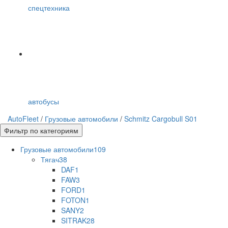
спецтехника
автобусы
AutoFleet
/
Грузовые автомобили
/
Schmitz Cargobull S01
Фильтр по категориям
Грузовые автомобили
109
Тягач
38
DAF
1
FAW
3
FORD
1
FOTON
1
SANY
2
SITRAK
28