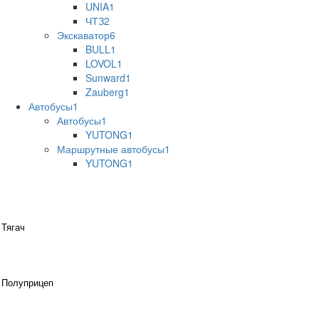
UNIA
1
ЧТЗ
2
Экскаватор
6
BULL
1
LOVOL
1
Sunward
1
Zauberg
1
Автобусы
1
Автобусы
1
YUTONG
1
Маршрутные автобусы
1
YUTONG
1
Тягач
Полуприцеп