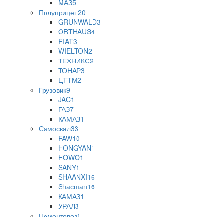
МАЗ
5
Полуприцеп
20
GRUNWALD
3
ORTHAUS
4
RIAT
3
WIELTON
2
ТЕХНИКС
2
ТОНАР
3
ЦТТМ
2
Грузовик
9
JAC
1
ГАЗ
7
КАМАЗ
1
Самосвал
33
FAW
10
HONGYAN
1
HOWO
1
SANY
1
SHAANXI
16
Shaсman
16
КАМАЗ
1
УРАЛ
3
Цементовоз
1