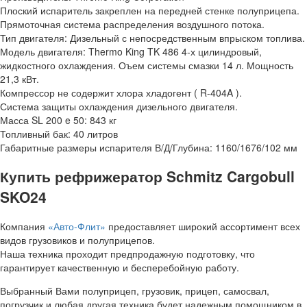
Плоский испаритель закреплен на передней стенке полуприцепа.
Прямоточная система распределения воздушного потока.
Тип двигателя: Дизельный с непосредственным впрыском топлива.
Модель двигателя: Thermo King TK 486 4-х цилиндровый,
жидкостного охлаждения. Оъем системы смазки 14 л. Мощность
21,3 кВт.
Компрессор не содержит хлора хладогент ( R-404A ).
Система защиты охлаждения дизельного двигателя.
Масса SL 200 e 50: 843 кг
Топливный бак: 40 литров
Габаритные размеры испарителя В/Д/Глубина: 1160/1676/102 мм
Купить рефрижератор Schmitz Cargobull
SKO24
Компания
«Авто-Флит»
предоставляет широкий ассортимент всех
видов грузовиков и полуприцепов.
Наша техника проходит предпродажную подготовку, что
гарантирует качественную и бесперебойную работу.
Выбранный Вами полуприцеп, грузовик, прицеп, самосвал,
погрузчик и любая другая техника будет надежным помощником в