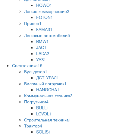
HOWO
1
Легкие коммерческие
2
FOTON
1
Прицеп
1
КАМАЗ
1
Легковые автомобили
5
BMW
1
JAC
1
LADA
2
УАЗ
1
Спецтехника
15
Бульдозер
1
ДСТ-УРАЛ
1
Вилочный погрузчик
1
HANGCHA
1
Коммунальная техника
3
Погрузчики
4
BULL
1
LOVOL
1
Строительная техника
1
Трактор
4
SOLIS
1