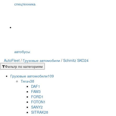
спецтехника
автобусы
AutoFleet
/
Грузовые автомобили
/
Schmitz SKO24
Фильтр по категориям
Грузовые автомобили
109
Тягач
38
DAF
1
FAW
3
FORD
1
FOTON
1
SANY
2
SITRAK
28