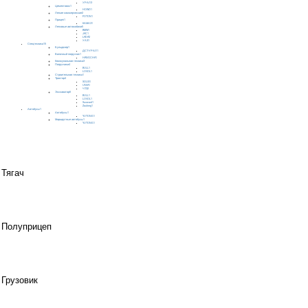
УРАЛ
3
Цементовоз
1
HOWO
1
Легкие коммерческие
2
FOTON
1
Прицеп
1
КАМАЗ
1
Легковые автомобили
5
BMW
1
JAC
1
LADA
2
УАЗ
1
Спецтехника
15
Бульдозер
1
ДСТ-УРАЛ
1
Вилочный погрузчик
1
HANGCHA
1
Коммунальная техника
3
Погрузчики
4
BULL
1
LOVOL
1
Строительная техника
1
Трактор
4
SOLIS
1
UNIA
1
ЧТЗ
2
Экскаватор
6
BULL
1
LOVOL
1
Sunward
1
Zauberg
1
Автобусы
1
Автобусы
1
YUTONG
1
Маршрутные автобусы
1
YUTONG
1
Тягач
Полуприцеп
Грузовик