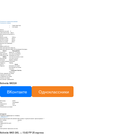
Распечатать данное объявление
Распечатать ценник
Характеристики
Состояние
Шасси
Количество осей
3
Собственный вес
7260 кг
Максимальный вес
35000 кг
Кузов
Длина кузова
1350см
Ширина кузова
250см
Высота кузова
260см
Объем кузова
82м3
Количество отделений
1
Ось
Марка оси
Schmitz
Вид транспортного средства
Вид транспортного средства
Полуприцеп-Изотерма
Шасси
Ведущий вал
Тахометр
Двигатель - В общем
Коды дисплея
Система охлаждения
Электрический
Топливная система
Кабина
Система выхлопных газов
Внутренний
Система смазки
Внешние
Коробка передач
Рулевая колонка
Сцепление
Подвеска
Привод
Шасси
Кузов
Тормоза
Внешнее состояние
Внутреннее состояние
Системы
Покрышки / Колёса
Покрышки
Очень хорошее состояние
Хорошее состояние
Умеренное состояние
Плохое состояние
Не отвечает требованиям
Schmitz SKO24
ВКонтакте
Одноклассники
VIN-номер
00424
Вид
Полуприцеп
Год выпуска
2012
Пробег
100 км
Техническое состояние
ПРОДАНО
Подробная информация по телефону:
+7(929)662-8777
Всего просмотрели объявление 4306 человек. В данный момент просматривают: 1
Тип топлива
Дизель
Евро
1
Гидроусилитель руля
АВS
ASR
Электронная тормозная система
Schmitz SKO 24/L — 13.62 FP 25 express