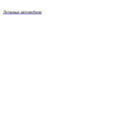
Легковые автомобили