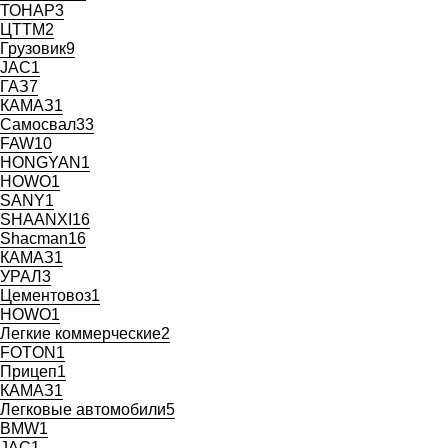
ТОНАР
3
ЦТТМ
2
Грузовик
9
JAC
1
ГАЗ
7
КАМАЗ
1
Самосвал
33
FAW
10
HONGYAN
1
HOWO
1
SANY
1
SHAANXI
16
Shaсman
16
КАМАЗ
1
УРАЛ
3
Цементовоз
1
HOWO
1
Легкие коммерческие
2
FOTON
1
Прицеп
1
КАМАЗ
1
Легковые автомобили
5
BMW
1
JAC
1