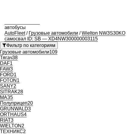
автобусы
AutoFleet
/
Грузовые автомобили
/
Wielton NW3S30KO
самосвал ID: SB — XD4NW300000003115
Фильтр по категориям
Грузовые автомобили
109
Тягач
38
DAF
1
FAW
3
FORD
1
FOTON
1
SANY
2
SITRAK
28
МАЗ
5
Полуприцеп
20
GRUNWALD
3
ORTHAUS
4
RIAT
3
WIELTON
2
ТЕХНИКС
2