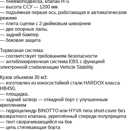
— пневмоподвеска, клапан H-S
— высота ССУ — 1200 мм
— подъёмная первая ось, работающая в автоматическом
режиме
— плита сцепки с 2-дюймовым шкворнем
— две опорные лапы,
— задний бампер
— боковая защита
Тормозная система:
— соответствует требованиям безопасности
— антиблокировочная система EBS с функцией
электронной стабилизации Vehicle Stability
Кузов объемом 30 м3:
— изготовлен из износостойкой стали HARDOX класса
HB450,
— площадка,
— задний затвор — откидной борт с улучшенным
креплением
— гидроцилиндр BINOTTO или HYVA типа short-cover без
возвратного клапана, укреплённый спереди полуприцепа
— тент сворачивающийся на бок
— цепь стягивающая борта