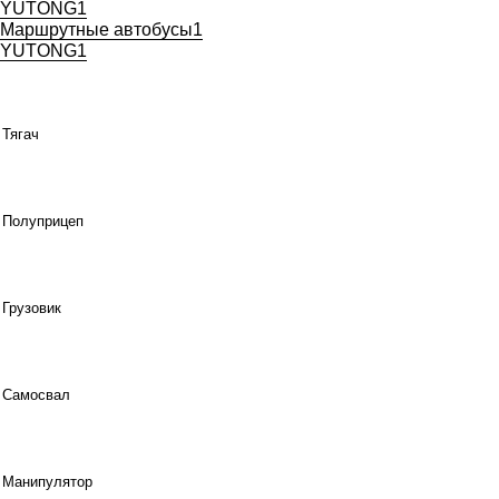
YUTONG
1
Маршрутные автобусы
1
YUTONG
1
Тягач
Полуприцеп
Грузовик
Самосвал
Манипулятор