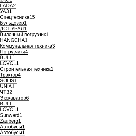
LADA
2
УАЗ
1
Спецтехника
15
Бульдозер
1
ДСТ-УРАЛ
1
Вилочный погрузчик
1
HANGCHA
1
Коммунальная техника
3
Погрузчики
4
BULL
1
LOVOL
1
Строительная техника
1
Трактор
4
SOLIS
1
UNIA
1
ЧТЗ
2
Экскаватор
6
BULL
1
LOVOL
1
Sunward
1
Zauberg
1
Автобусы
1
Автобусы
1