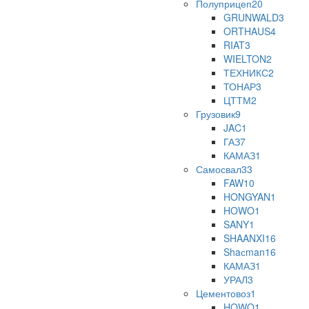
Полуприцеп
20
GRUNWALD
3
ORTHAUS
4
RIAT
3
WIELTON
2
ТЕХНИКС
2
ТОНАР
3
ЦТТМ
2
Грузовик
9
JAC
1
ГАЗ
7
КАМАЗ
1
Самосвал
33
FAW
10
HONGYAN
1
HOWO
1
SANY
1
SHAANXI
16
Shaсman
16
КАМАЗ
1
УРАЛ
3
Цементовоз
1
HOWO
1