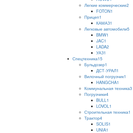
Легкие коммерческие
2
FOTON
1
Прицеп
1
КАМАЗ
1
Легковые автомобили
5
BMW
1
JAC
1
LADA
2
УАЗ
1
Спецтехника
15
Бульдозер
1
ДСТ-УРАЛ
1
Вилочный погрузчик
1
HANGCHA
1
Коммунальная техника
3
Погрузчики
4
BULL
1
LOVOL
1
Строительная техника
1
Трактор
4
SOLIS
1
UNIA
1