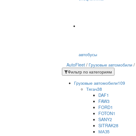
автобусы
AutoFleet
/
Грузовые автомобили
/
Фильтр по категориям
Грузовые автомобили
109
Тягач
38
DAF
1
FAW
3
FORD
1
FOTON
1
SANY
2
SITRAK
28
МАЗ
5