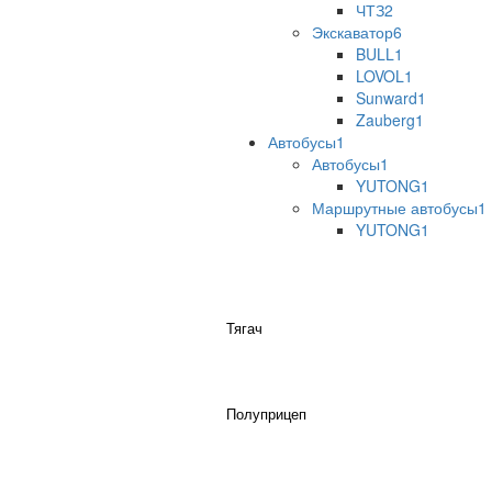
ЧТЗ
2
Экскаватор
6
BULL
1
LOVOL
1
Sunward
1
Zauberg
1
Автобусы
1
Автобусы
1
YUTONG
1
Маршрутные автобусы
1
YUTONG
1
Тягач
Полуприцеп