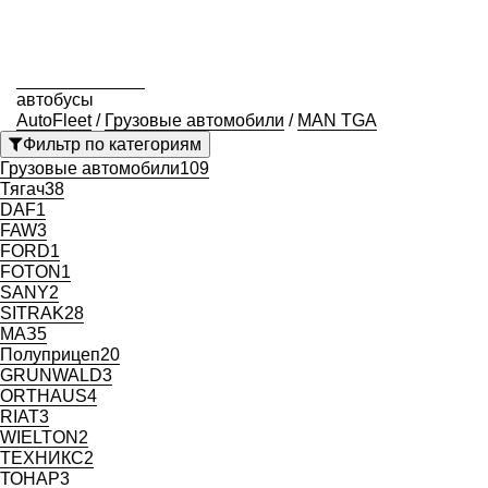
автобусы
AutoFleet
/
Грузовые автомобили
/
MAN TGA
Фильтр по категориям
Грузовые автомобили
109
Тягач
38
DAF
1
FAW
3
FORD
1
FOTON
1
SANY
2
SITRAK
28
МАЗ
5
Полуприцеп
20
GRUNWALD
3
ORTHAUS
4
RIAT
3
WIELTON
2
ТЕХНИКС
2
ТОНАР
3