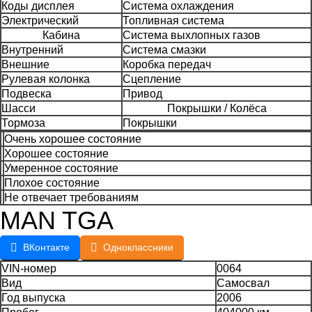
Коды дисплея
Система охлаждения
Электрический
Топливная система
Кабина
Система выхлопных газов
Внутренний
Система смазки
Внешние
Коробка передач
Рулевая колонка
Сцепление
Подвеска
Привод
Шасси
Покрышки / Колёса
Тормоза
Покрышки
Очень хорошее состояние
Хорошее состояние
Умеренное состояние
Плохое состояние
Не отвечает требованиям
MAN TGA
ВКонтакте
Одноклассники
VIN-номер
0064
Вид
Самосвал
Год выпуска
2006