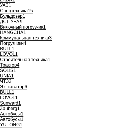
УАЗ
1
Спецтехника
15
Бульдозер
1
ДСТ-УРАЛ
1
Вилочный погрузчик
1
HANGCHA
1
Коммунальная техника
3
Погрузчики
4
BULL
1
LOVOL
1
Строительная техника
1
Трактор
4
SOLIS
1
UNIA
1
ЧТЗ
2
Экскаватор
6
BULL
1
LOVOL
1
Sunward
1
Zauberg
1
Автобусы
1
Автобусы
1
YUTONG
1