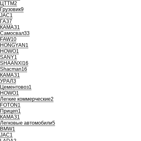
ЦТТМ
2
Грузовик
9
JAC
1
ГАЗ
7
КАМАЗ
1
Самосвал
33
FAW
10
HONGYAN
1
HOWO
1
SANY
1
SHAANXI
16
Shaсman
16
КАМАЗ
1
УРАЛ
3
Цементовоз
1
HOWO
1
Легкие коммерческие
2
FOTON
1
Прицеп
1
КАМАЗ
1
Легковые автомобили
5
BMW
1
JAC
1
LADA
2