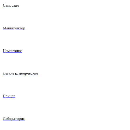
Самосвал
Манипулятор
Цементовоз
Легкие коммерческие
Прицеп
Лаборатория