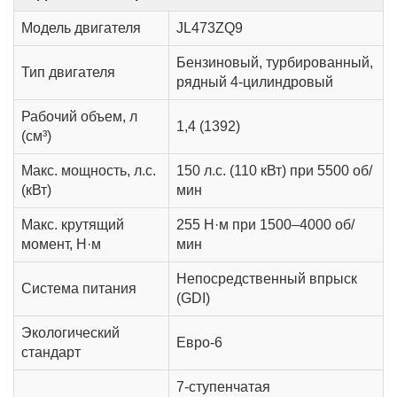
Модель двигателя
JL473ZQ9
Бензиновый, турбированный,
Тип двигателя
рядный 4-цилиндровый
Рабочий объем, л
1,4 (1392)
(см³)
Макс. мощность, л.с.
150 л.с.
(110 кВт) при 5500 об/
(кВт)
мин
Макс. крутящий
255 Н·м при 1500–4000 об/
момент, Н·м
мин
Непосредственный впрыск
Система питания
(GDI)
Экологический
Евро-6
стандарт
7-ступенчатая