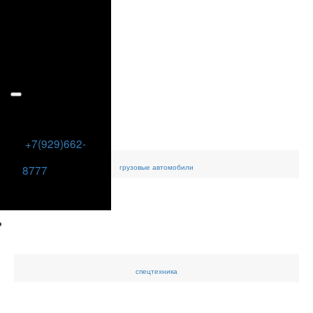
+7(929)662-
грузовые
автомобили
8777
спецтехника