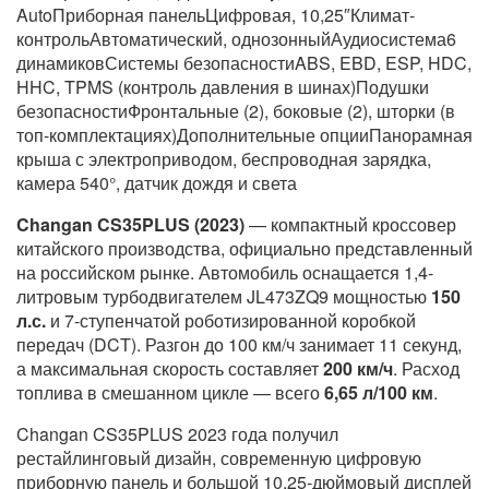
AutoПриборная панельЦифровая, 10,25″Климат-
контрольАвтоматический, однозонныйАудиосистема6
динамиковСистемы безопасностиABS, EBD, ESP, HDC,
HHC, TPMS (контроль давления в шинах)Подушки
безопасностиФронтальные (2), боковые (2), шторки (в
топ-комплектациях)Дополнительные опцииПанорамная
крыша с электроприводом, беспроводная зарядка,
камера 540°, датчик дождя и света
Changan CS35PLUS (2023)
— компактный кроссовер
китайского производства, официально представленный
на российском рынке. Автомобиль оснащается 1,4-
литровым турбодвигателем JL473ZQ9 мощностью
150
л.с.
и 7-ступенчатой роботизированной коробкой
передач (DCT). Разгон до 100 км/ч занимает 11 секунд,
а максимальная скорость составляет
200 км/ч
. Расход
топлива в смешанном цикле — всего
6,65 л/100 км
.
Changan CS35PLUS 2023 года получил
рестайлинговый дизайн, современную цифровую
приборную панель и большой 10,25-дюймовый дисплей