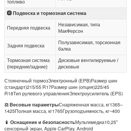
топливо
🛞 Подвеска и тормозная система
Независимая, типа
Передняя подвеска
МакФерсон
Полузависимая, торсионная
Задняя подвеска
балка
Тормозная система
Дисковые вентилируемые /
(передние/задние)
дисковые
Стояночный тормозЭлектронный (EPB)Размер шин
(стандарт)215/55 R17Размер шин (опция)225/45
R18Тип рулевого управленияЭлектроусилитель (EPS)
⚖️ Весовые параметры
Снаряженная масса, кг1365–
1425Полная масса, кг1765Грузоподъемность, кг~400
📱 Оснащение и безопасность
Мультимедиа10,25″
сенсорный экран, Apple CarPlay, Android