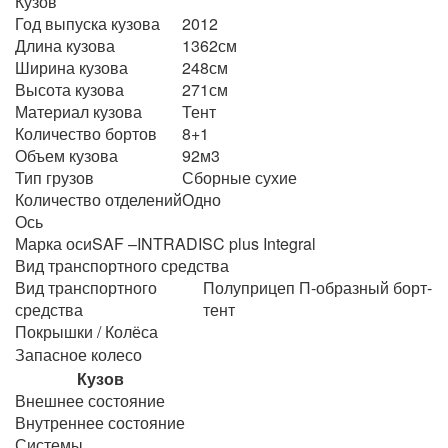
Кузов
Год выпуска кузова
2012
Длина кузова
1362см
Ширина кузова
248см
Высота кузова
271см
Материал кузова
Тент
Количество бортов
8+1
Объем кузова
92м3
Тип грузов
Сборные сухие
Количество отделений
Одно
Ось
Марка оси
SAF –INTRADISC plus Integral
Вид транспортного средства
Вид транспортного
Полуприцеп П-образный борт-
средства
тент
Покрышки / Колёса
Запасное колесо
Кузов
Внешнее состояние
Внутреннее состояние
Системы