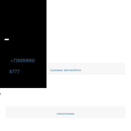
+7(929)662-
грузовые
автомобили
8777
спецтехника