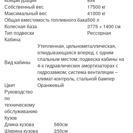
Конфигурация
8х4
Собственный вес
17500 кг
Максимальный вес
41000 кг
Общая вместимость топливного бака
500 л
Колесная база
3775 + 1400 см
Тип подвески
Рессорная
Кабина
Утепленная, цельнометаллическая,
откидывающаяся вперед, с одним
спальным местом; подвеска кабины на
Вид кабины
4-х гидравлических амортизаторах с
гидрозамком; система вентиляции –
климат-контроль, стальной бампер
Цвет
Оранжевый
Руководство
по
техническому
обслуживанию
Кузов
Длина кузова
560см
Ширина кузова
230см