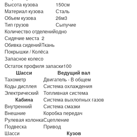
Высота кузова
150см
Материал кузова
Сталь
Объем кузова
26м3
Тип грузов
Сыпучие
Количество отделений
одно
Сидячие места
2
Обивка сидений
Ткань
Покрышки / Колёса
Запасное колесо
Остаток профиля запаски
100
Шасси
Ведущий вал
Тахометр
Двигатель - В общем
Коды дисплея
Система охлаждения
Электрический
Топливная система
Кабина
Система выхлопных газов
Внутренний
Система смазки
Внешние
Коробка передач
Рулевая колонка
Сцепление
Подвеска
Привод
Шасси
Кузов