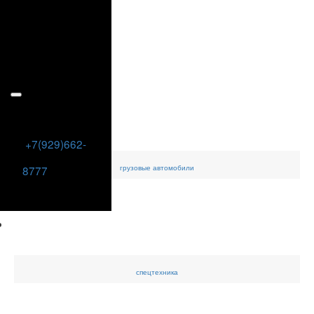
+7(929)662-
грузовые
автомобили
8777
спецтехника