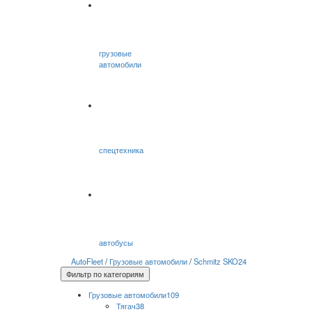
грузовые
автомобили
спецтехника
автобусы
AutoFleet
/
Грузовые автомобили
/
Schmitz SKO24
Фильтр по категориям
Грузовые автомобили
109
Тягач
38