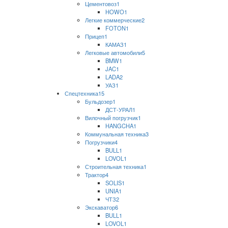
Цементовоз
1
HOWO
1
Легкие коммерческие
2
FOTON
1
Прицеп
1
КАМАЗ
1
Легковые автомобили
5
BMW
1
JAC
1
LADA
2
УАЗ
1
Спецтехника
15
Бульдозер
1
ДСТ-УРАЛ
1
Вилочный погрузчик
1
HANGCHA
1
Коммунальная техника
3
Погрузчики
4
BULL
1
LOVOL
1
Строительная техника
1
Трактор
4
SOLIS
1
UNIA
1
ЧТЗ
2
Экскаватор
6
BULL
1
LOVOL
1