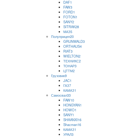
DAF
1
FAW
3
FORD
1
FOTON
1
SANY
2
SITRAK
28
МАЗ
5
Полуприцеп
20
GRUNWALD
3
ORTHAUS
4
RIAT
3
WIELTON
2
ТЕХНИКС
2
ТОНАР
3
ЦТТМ
2
Грузовик
9
JAC
1
ГАЗ
7
КАМАЗ
1
Самосвал
33
FAW
10
HONGYAN
1
HOWO
1
SANY
1
SHAANXI
16
Shaсman
16
КАМАЗ
1
УРАЛ
3