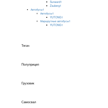
Sunward
1
Zauberg
1
Автобусы
1
Автобусы
1
YUTONG
1
Маршрутные автобусы
1
YUTONG
1
Тягач
Полуприцеп
Грузовик
Самосвал