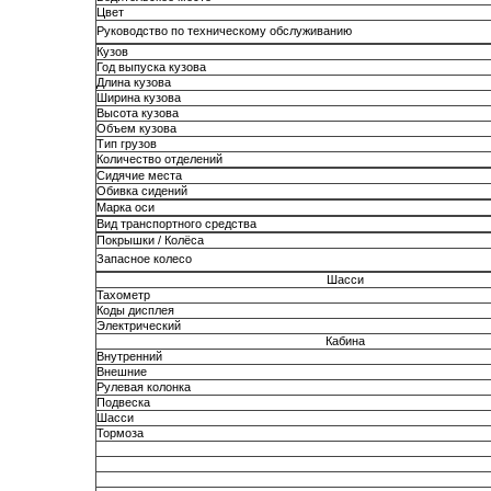
Цвет
Руководство по техническому обслуживанию
Кузов
Год выпуска кузова
Длина кузова
Ширина кузова
Высота кузова
Объем кузова
Тип грузов
Количество отделений
Сидячие места
Обивка сидений
Марка оси
Вид транспортного средства
Покрышки / Колёса
Запасное колесо
Шасси
Тахометр
Коды дисплея
Электрический
Кабина
Внутренний
Внешние
Рулевая колонка
Подвеска
Шасси
Тормоза