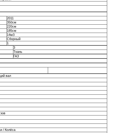
2011
350см
220см
185см
14м3
Сборный
1
3
Ткань
ГАЗ
ий вал
узов
и / Колёса