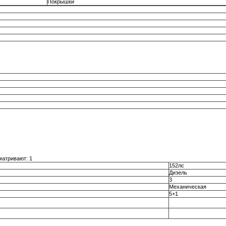
Покрышки
матривают: 1
152лс
Дизель
3
Механическая
5+1