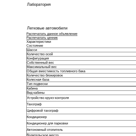
Лаборатория
Легковые автомобили
Распечатать данное объявление
Распечатать ценник
Характеристики
Состояние
Шасси
Количество осей
Конфигурация
Собственный вес
Максимальный вес
Общая вместимость топливного бака
Количество блокировок
Колесная база
Тип подвески
Кабина
Вид кабины
Устройство круиз-контроля
Тахограф
Цифровой тахограф
Кондиционер
Кондиционер для парковки
Автономный отопитель
Водительское место