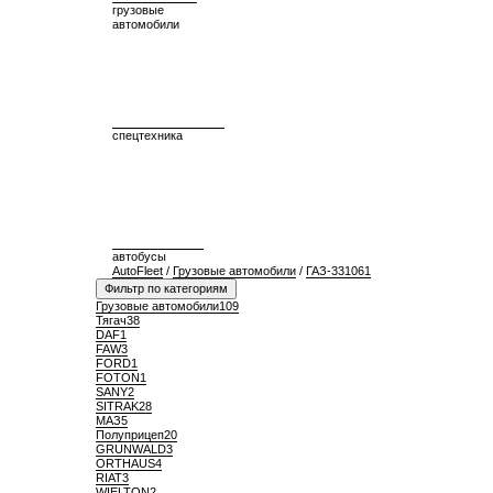
грузовые
автомобили
спецтехника
автобусы
AutoFleet
/
Грузовые автомобили
/
ГАЗ-331061
Фильтр по категориям
Грузовые автомобили
109
Тягач
38
DAF
1
FAW
3
FORD
1
FOTON
1
SANY
2
SITRAK
28
МАЗ
5
Полуприцеп
20
GRUNWALD
3
ORTHAUS
4
RIAT
3
WIELTON
2