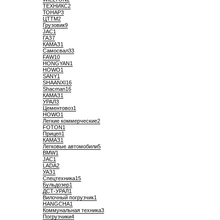
ТЕХНИКС
2
ТОНАР
3
ЦТТМ
2
Грузовик
9
JAC
1
ГАЗ
7
КАМАЗ
1
Самосвал
33
FAW
10
HONGYAN
1
HOWO
1
SANY
1
SHAANXI
16
Shaсman
16
КАМАЗ
1
УРАЛ
3
Цементовоз
1
HOWO
1
Легкие коммерческие
2
FOTON
1
Прицеп
1
КАМАЗ
1
Легковые автомобили
5
BMW
1
JAC
1
LADA
2
УАЗ
1
Спецтехника
15
Бульдозер
1
ДСТ-УРАЛ
1
Вилочный погрузчик
1
HANGCHA
1
Коммунальная техника
3
Погрузчики
4