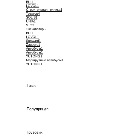
BULL
1
LOVOL
1
Строительная техника
1
Трактор
4
SOLIS
1
UNIA
1
ЧТЗ
2
Экскаватор
6
BULL
1
LOVOL
1
Sunward
1
Zauberg
1
Автобусы
1
Автобусы
1
YUTONG
1
Маршрутные автобусы
1
YUTONG
1
Тягач
Полуприцеп
Грузовик