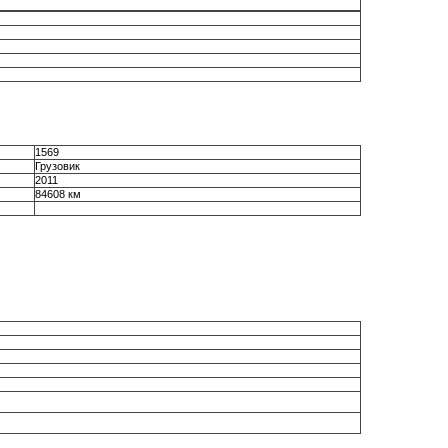
1569
Грузовик
2011
84608 км