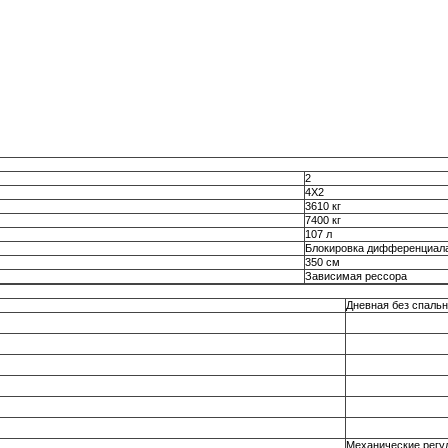
2
4Х2
3610 кг
7400 кг
107 л
Блокировка дифференциал
350 см
Зависимая рессора
Дневная без спальн
Механические регу