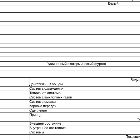
Белый
Удлиненный изотермический фургон
Ведущ
Двигатель - В общем
Система охлаждения
Топливная система
Система выхлопных газов
Система смазки
Коробка передач
Сцепление
Привод
К
Внешнее состояние
Внутреннее состояние
Системы
Покрышк