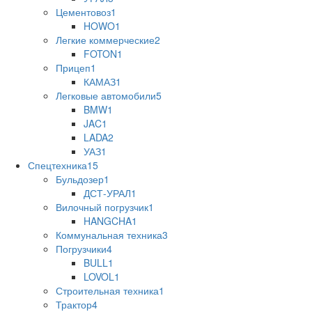
Цементовоз
1
HOWO
1
Легкие коммерческие
2
FOTON
1
Прицеп
1
КАМАЗ
1
Легковые автомобили
5
BMW
1
JAC
1
LADA
2
УАЗ
1
Спецтехника
15
Бульдозер
1
ДСТ-УРАЛ
1
Вилочный погрузчик
1
HANGCHA
1
Коммунальная техника
3
Погрузчики
4
BULL
1
LOVOL
1
Строительная техника
1
Трактор
4