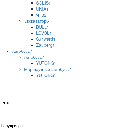
SOLIS
1
UNIA
1
ЧТЗ
2
Экскаватор
6
BULL
1
LOVOL
1
Sunward
1
Zauberg
1
Автобусы
1
Автобусы
1
YUTONG
1
Маршрутные автобусы
1
YUTONG
1
Тягач
Полуприцеп