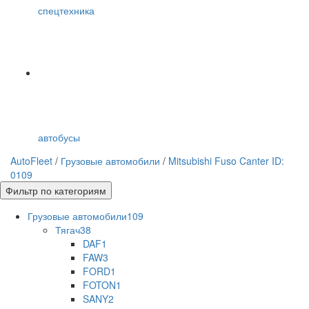
спецтехника
автобусы
AutoFleet
/
Грузовые автомобили
/
Mitsubishi Fuso Canter ID:
0109
Фильтр по категориям
Грузовые автомобили
109
Тягач
38
DAF
1
FAW
3
FORD
1
FOTON
1
SANY
2