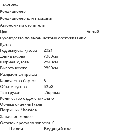
Тахограф
Кондиционер
Кондиционер для парковки
Автономный отопитель
Цвет
Белый
Руководство по техническому обслуживанию
Кузов
Год выпуска кузова
2021
Длина кузова
7300см
Ширина кузова
2540см
Высота кузова
2800см
Раздвижная крыша
Количество бортов
6
Объем кузова
52м3
Тип грузов
сборные
Количество отделений
Одно
Обивка сидений
Ткань
Покрышки / Колёса
Запасное колесо
Остаток профиля запаски
10
Шасси
Ведущий вал