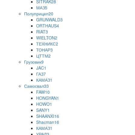
SITRAK
28
МАЗ
5
Полуприцеп
20
GRUNWALD
3
ORTHAUS
4
RIAT
3
WIELTON
2
ТЕХНИКС
2
ТОНАР
3
ЦТТМ
2
Грузовик
9
JAC
1
ГАЗ
7
КАМАЗ
1
Самосвал
33
FAW
10
HONGYAN
1
HOWO
1
SANY
1
SHAANXI
16
Shaсman
16
КАМАЗ
1
УРАЛ
3