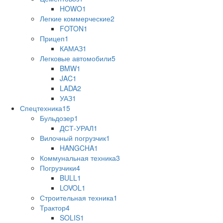
HOWO
1
Легкие коммерческие
2
FOTON
1
Прицеп
1
КАМАЗ
1
Легковые автомобили
5
BMW
1
JAC
1
LADA
2
УАЗ
1
Спецтехника
15
Бульдозер
1
ДСТ-УРАЛ
1
Вилочный погрузчик
1
HANGCHA
1
Коммунальная техника
3
Погрузчики
4
BULL
1
LOVOL
1
Строительная техника
1
Трактор
4
SOLIS
1