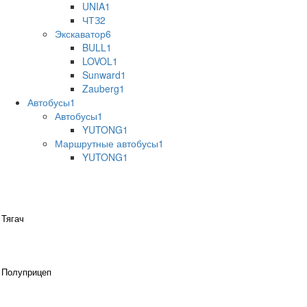
UNIA
1
ЧТЗ
2
Экскаватор
6
BULL
1
LOVOL
1
Sunward
1
Zauberg
1
Автобусы
1
Автобусы
1
YUTONG
1
Маршрутные автобусы
1
YUTONG
1
Тягач
Полуприцеп