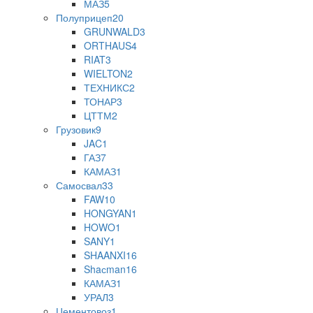
МАЗ
5
Полуприцеп
20
GRUNWALD
3
ORTHAUS
4
RIAT
3
WIELTON
2
ТЕХНИКС
2
ТОНАР
3
ЦТТМ
2
Грузовик
9
JAC
1
ГАЗ
7
КАМАЗ
1
Самосвал
33
FAW
10
HONGYAN
1
HOWO
1
SANY
1
SHAANXI
16
Shaсman
16
КАМАЗ
1
УРАЛ
3
Цементовоз
1