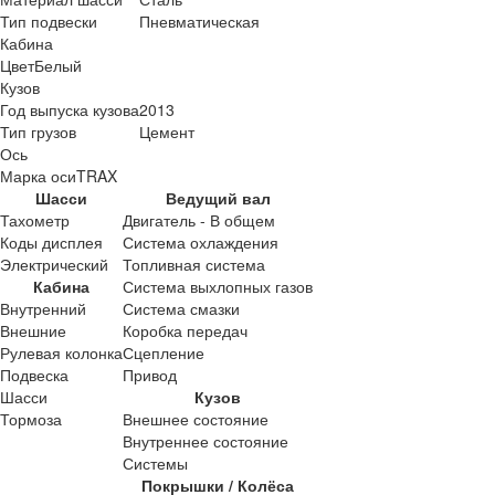
Тип подвески
Пневматическая
Кабина
Цвет
Белый
Кузов
Год выпуска кузова
2013
Тип грузов
Цемент
Ось
Марка оси
TRAX
Шасси
Ведущий вал
Тахометр
Двигатель - В общем
Коды дисплея
Система охлаждения
Электрический
Топливная система
Кабина
Система выхлопных газов
Внутренний
Система смазки
Внешние
Коробка передач
Рулевая колонка
Сцепление
Подвеска
Привод
Шасси
Кузов
Тормоза
Внешнее состояние
Внутреннее состояние
Системы
Покрышки / Колёса