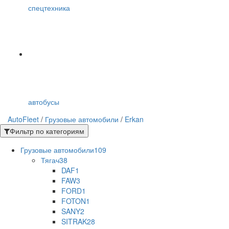
спецтехника
автобусы
AutoFleet
/
Грузовые автомобили
/
Erkan
Фильтр по категориям
Грузовые автомобили
109
Тягач
38
DAF
1
FAW
3
FORD
1
FOTON
1
SANY
2
SITRAK
28