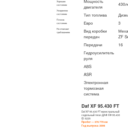
Мощность
Хорошее
430л
состояние
двигателя
Умеренное
Тип топлива
Дизе
состояние
Плохое
Евро
3
состояние
Не отвечает
Вид коробки
Меха
требованиям
передач
ZF Se
Передачи
16
Гидроусилитель
руля
АВS
ASR
Электронная
тормозная
система
Daf XF 95.430 FT
Daf XF 95.430 FT магистральный
седельный тягач ДАФ ХФ 95.430
ID: 5225
Пробег — 376 779 км
Год выпуска: 2006