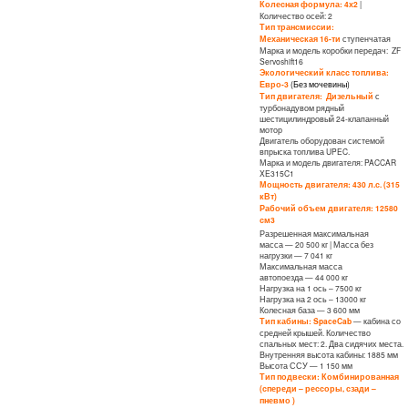
Колесная формула: 4х2
|
Количество осей: 2
Тип трансмиссии:
Механическая 16-ти
ступенчатая
Марка и модель коробки передач: ZF
Servoshift16
Экологический класс топлива:
Евро-3
(Без мочевины)
Тип двигателя: Дизельный
с
турбонадувом рядный
шестицилиндровый 24-клапанный
мотор
Двигатель оборудован системой
впрыска топлива UPEC.
Марка и модель двигателя: PACCAR
XE315C1
Мощность двигателя: 430 л.с. (315
кВт)
Рабочий объем двигателя: 12580
см3
Разрешенная максимальная
масса — 20 500 кг | Масса без
нагрузки — 7 041 кг
Максимальная масса
автопоезда — 44 000 кг
Нагрузка на 1 ось – 7500 кг
Нагрузка на 2 ось – 13000 кг
Колесная база — 3 600 мм
Тип кабины: SpaceCab
— кабина со
средней крышей. Количество
спальных мест: 2. Два сидячих места.
Внутренняя высота кабины: 1885 мм
Высота ССУ — 1 150 мм
Тип подвески: Комбинированная
(спереди – рессоры, сзади –
пневмо )