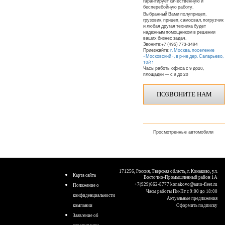
гарантирует качественную и
бесперебойную работу.
Выбранный Вами полуприцеп,
грузовик, прицеп, самосвал, погрузчик
и любая другая техника будет
надежным помощником в решении
ваших бизнес задач.
Звоните:+7 (495) 773-3494
Приезжайте:
г. Москва, поселение
«Московский», в р-не дер. Саларьево,
10/41
Часы работы офиса с 9 до20,
площадки — с 9 до 20
ПОЗВОНИТЕ НАМ
Просмотренные автомобили
171256, Россия, Тверская область, г. Конаково, ул.
Карта сайта
Восточно-Промышленный район 1А
+7(929)662-8777
konakovo@auto-fleet.ru
Положение о
Часы работы Пн-Пт с 9:00 до 18:00
конфиденциальности
Актуальные предложения
компании
Оформить подписку
Заявление об