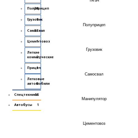
Полуприцеп
20
Грузовик
9
Полуприцеп
Самосвал
33
Цементовоз
1
Грузовик
Легкие
коммерческие
2
Прицеп
1
Самосвал
Легковые
автомобили
5
Спецтехника
15
Манипулятор
Автобусы
1
Цементовоз