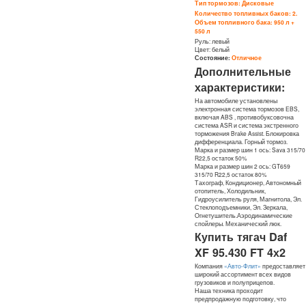
Тип тормозов: Дисковые
Количество топливных баков: 2.
Объем топливного бака: 950 л +
550 л
Руль: левый
Цвет: белый
Состояние:
Отличное
Дополнительные
характеристики:
На автомобиле установлены
электронная система тормозов EBS,
включая
ABS
, противобуксовочна
система ASR и система экстренного
торможения Brake Assist. Блокировка
дифференциала. Горный тормоз.
Марка и размер шин 1 ось: Sava 315/70
R22,5 остаток 50%
Марка и размер шин 2 ось: GT659
315/70 R22,5 остаток 80%
Тахограф, Кондиционер, Автономный
отопитель, Холодильник,
Гидроусилитель руля, Магнитола, Эл.
Стеклоподъемники, Эл. Зеркала,
Огнетушитель.Аэродинамические
спойлеры. Механический люк.
Купить тягач Daf
XF 95.430 FT 4х2
Компания
«Авто-Флит»
предоставляет
широкий ассортимент всех видов
грузовиков и полуприцепов.
Наша техника проходит
предпродажную подготовку, что