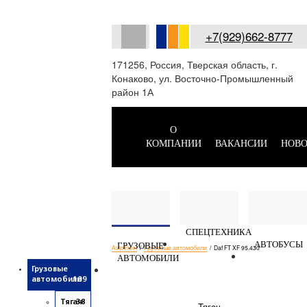
+7(929)662-8777
171256, Россия, Тверская область, г.
Конаково, ул. Восточно-Промышленный
район 1А
О
КОМПАНИИ
ВАКАНСИИ
НОВО
СПЕЦТЕХНИКА
АВТОБУСЫ
ГРУЗОВЫЕ
AutoFleet
/
Грузовые автомобили
/
Daf FT XF 95.430
АВТОМОБИЛИ
Грузовые
автомобили
109
Тягач
38
Тягач