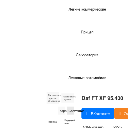
Легкие коммерческие
Прицеп
Лаборатория
Легковые автомобили
Распечатать
Daf FT XF 95.430
Распечатать
данное
ценник
объявление
Характеристики
Состояние
ВКонтакте
О
Ведущий
Кабина
вал
VIN-номер
5225