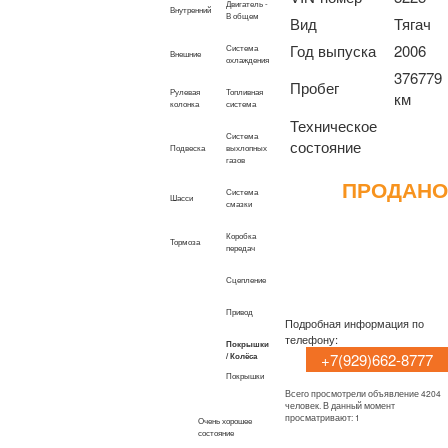
Двигатель -
Внутренний
В общем
Вид
Тягач
Год выпуска
2006
Система
Внешние
охлаждения
376779
Пробег
Рулевая
Топливная
км
колонка
система
Техническое
Система
состояние
Подвеска
выхлопных
газов
ПРОДАНО
Система
Шасси
смазки
Коробка
Тормоза
передач
Сцепление
Привод
Подробная информация по
телефону:
Покрышки
+7(929)662-8777
/ Колёса
Покрышки
Всего просмотрели объявление 4204
человек. В данный момент
просматривают: 1
Очень хорошее
состояние