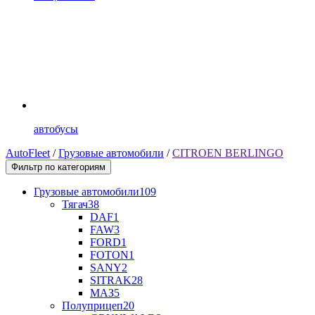
автобусы
AutoFleet
/
Грузовые автомобили
/
CITROEN BERLINGO
Фильтр по категориям
Грузовые автомобили
109
Тягач
38
DAF
1
FAW
3
FORD
1
FOTON
1
SANY
2
SITRAK
28
МАЗ
5
Полуприцеп
20