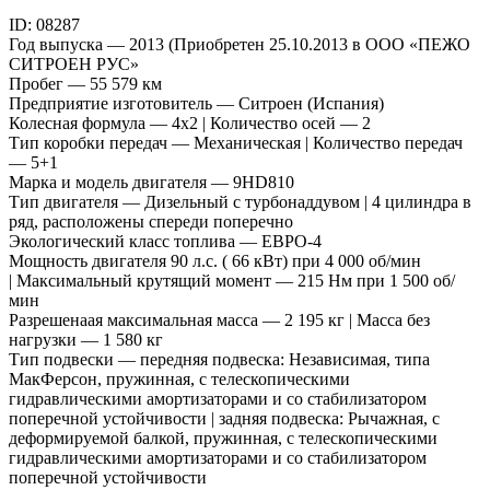
ID: 08287
Год выпуска — 2013 (Приобретен 25.10.2013 в ООО «ПЕЖО
СИТРОЕН РУС»
Пробег — 55 579 км
Предприятие изготовитель — Ситроен (Испания)
Колесная формула — 4х2 | Количество осей — 2
Тип коробки передач — Механическая | Количество передач
— 5+1
Марка и модель двигателя — 9HD810
Тип двигателя — Дизельный с турбонаддувом | 4 цилиндра в
ряд, расположены спереди поперечно
Экологический класс топлива — ЕВРО-4
Мощность двигателя 90 л.с. ( 66 кВт) при 4 000 об/мин
| Максимальный крутящий момент — 215 Нм при 1 500 об/
мин
Разрешенаая максимальная масса — 2 195 кг | Масса без
нагрузки — 1 580 кг
Тип подвески — передняя подвеска: Независимая, типа
МакФерсон, пружинная, с телескопическими
гидравлическими амортизаторами и со стабилизатором
поперечной устойчивости | задняя подвеска: Рычажная, с
деформируемой балкой, пружинная, с телескопическими
гидравлическими амортизаторами и со стабилизатором
поперечной устойчивости