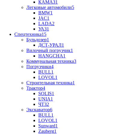
КАМАЗ
1
Легковые автомобили
5
BMW
1
JAC
1
LADA
2
УАЗ
1
Спецтехника
15
Бульдозер
1
ДСТ-УРАЛ
1
Вилочный погрузчик
1
HANGCHA
1
Коммунальная техника
3
Погрузчики
4
BULL
1
LOVOL
1
Строительная техника
1
Трактор
4
SOLIS
1
UNIA
1
ЧТЗ
2
Экскаватор
6
BULL
1
LOVOL
1
Sunward
1
Zauberg
1