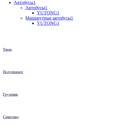
Автобусы
1
Автобусы
1
YUTONG
1
Маршрутные автобусы
1
YUTONG
1
Тягач
Полуприцеп
Грузовик
Самосвал