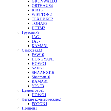
GRUNWALD
3
ORTHAUS
4
RIAT
3
WIELTON
2
ТЕХНИКС
2
ТОНАР
3
ЦТТМ
2
Грузовик
9
JAC
1
ГАЗ
7
КАМАЗ
1
Самосвал
33
FAW
10
HONGYAN
1
HOWO
1
SANY
1
SHAANXI
16
Shaсman
16
КАМАЗ
1
УРАЛ
3
Цементовоз
1
HOWO
1
Легкие коммерческие
2
FOTON
1
Прицеп
1