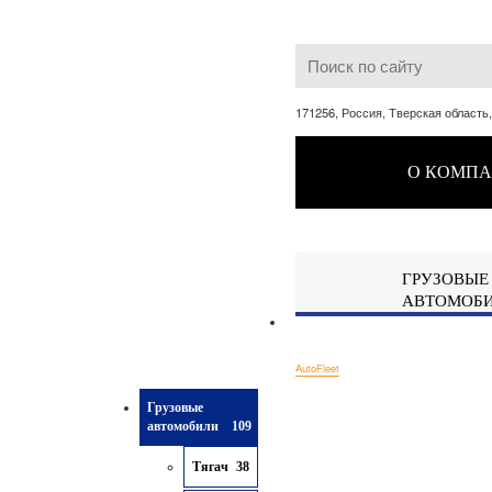
171256, Россия, Тверская область
О КОМП
ГРУЗОВЫЕ
АВТОМОБ
AutoFleet
Грузовые
автомобили
109
Тягач
38