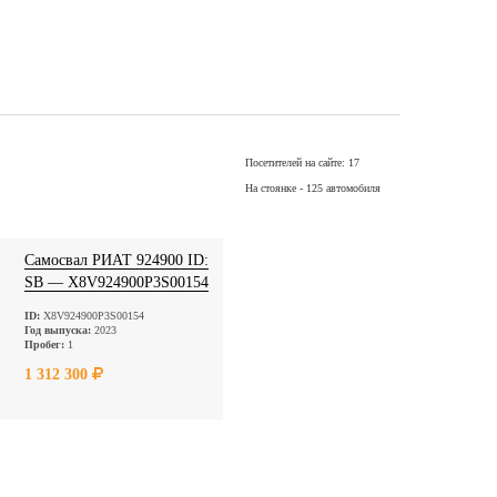
Посетителей на сайте: 17
На стоянке - 125 автомобиля
Самосвал РИАТ 924900 ID:
SB — X8V924900P3S00154
ID:
X8V924900P3S00154
Год выпуска:
2023
Пробег:
1
1 312 300