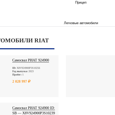
Прицеп
Легковые автомобили
ТОМОБИЛИ RIAT
Самосвал РИАТ 924900
ID:
X8V924900P3S10256
Год выпуска:
2023
Пробег:
1
2 028 997
Самосвал РИАТ 924900 ID:
SB — X8V924900P3S10239