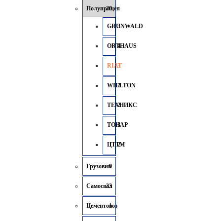
Полуприцеп
20
GRUNWALD
3
ORTHAUS
4
RIAT
3
WIELTON
2
ТЕХНИКС
2
ТОНАР
3
ЦТТМ
2
Грузовик
9
Самосвал
33
Цементовоз
1