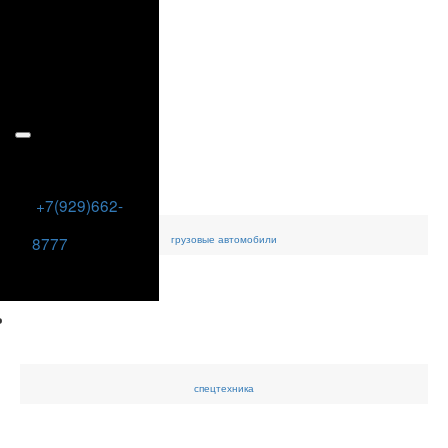
+7(929)662-
грузовые
автомобили
8777
спецтехника