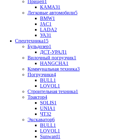
Прицеп
1
КАМАЗ
1
Легковые автомобили
5
BMW
1
JAC
1
LADA
2
УАЗ
1
Спецтехника
15
Бульдозер
1
ДСТ-УРАЛ
1
Вилочный погрузчик
1
HANGCHA
1
Коммунальная техника
3
Погрузчики
4
BULL
1
LOVOL
1
Строительная техника
1
Трактор
4
SOLIS
1
UNIA
1
ЧТЗ
2
Экскаватор
6
BULL
1
LOVOL
1
Sunward
1