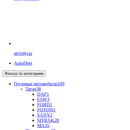
автобусы
AutoFleet
Фильтр по категориям
Грузовые автомобили
109
Тягач
38
DAF
1
FAW
3
FORD
1
FOTON
1
SANY
2
SITRAK
28
МАЗ
5