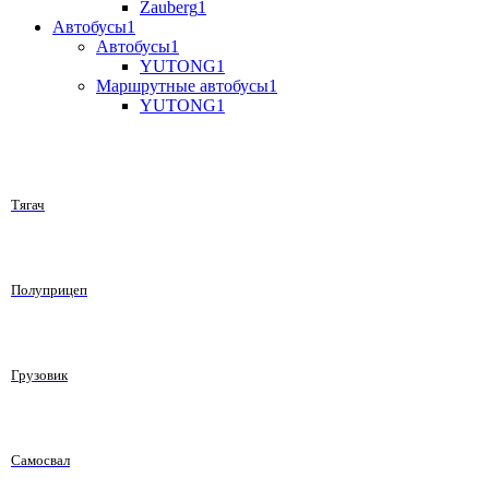
Zauberg
1
Автобусы
1
Автобусы
1
YUTONG
1
Маршрутные автобусы
1
YUTONG
1
Тягач
Полуприцеп
Грузовик
Самосвал