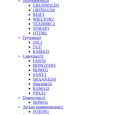
Полуприцеп
20
GRUNWALD
3
ORTHAUS
4
RIAT
3
WIELTON
2
ТЕХНИКС
2
ТОНАР
3
ЦТТМ
2
Грузовик
9
JAC
1
ГАЗ
7
КАМАЗ
1
Самосвал
33
FAW
10
HONGYAN
1
HOWO
1
SANY
1
SHAANXI
16
Shaсman
16
КАМАЗ
1
УРАЛ
3
Цементовоз
1
HOWO
1
Легкие коммерческие
2
FOTON
1