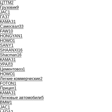
ЦТТМ
2
Грузовик
9
JAC
1
ГАЗ
7
КАМАЗ
1
Самосвал
33
FAW
10
HONGYAN
1
HOWO
1
SANY
1
SHAANXI
16
Shaсman
16
КАМАЗ
1
УРАЛ
3
Цементовоз
1
HOWO
1
Легкие коммерческие
2
FOTON
1
Прицеп
1
КАМАЗ
1
Легковые автомобили
5
BMW
1
JAC
1
LADA
2