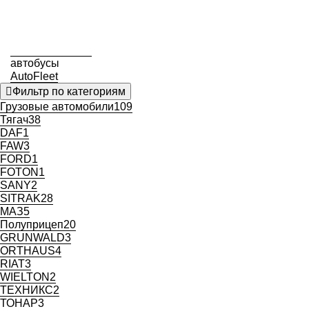
автобусы
AutoFleet
Фильтр по категориям
Грузовые автомобили
109
Тягач
38
DAF
1
FAW
3
FORD
1
FOTON
1
SANY
2
SITRAK
28
МАЗ
5
Полуприцеп
20
GRUNWALD
3
ORTHAUS
4
RIAT
3
WIELTON
2
ТЕХНИКС
2
ТОНАР
3