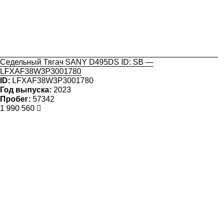
Седельный Тягач SANY D495DS ID: SB —
LFXAF38W3P3001780
ID:
LFXAF38W3P3001780
Год выпуска:
2023
Пробег:
57342
1 990 560