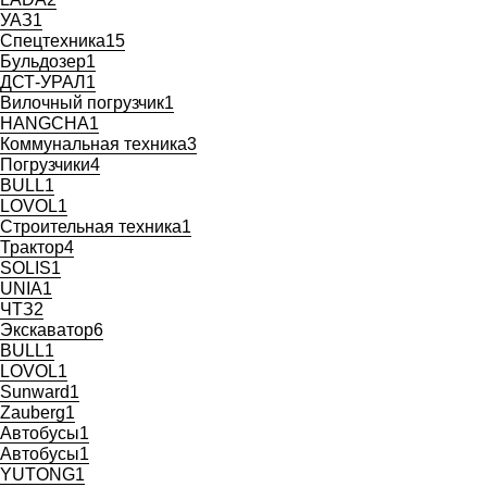
УАЗ
1
Спецтехника
15
Бульдозер
1
ДСТ-УРАЛ
1
Вилочный погрузчик
1
HANGCHA
1
Коммунальная техника
3
Погрузчики
4
BULL
1
LOVOL
1
Строительная техника
1
Трактор
4
SOLIS
1
UNIA
1
ЧТЗ
2
Экскаватор
6
BULL
1
LOVOL
1
Sunward
1
Zauberg
1
Автобусы
1
Автобусы
1
YUTONG
1