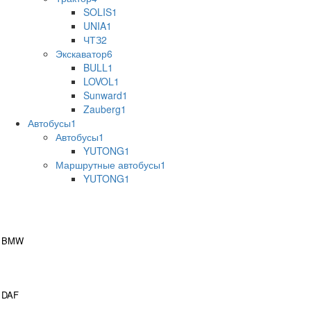
SOLIS
1
UNIA
1
ЧТЗ
2
Экскаватор
6
BULL
1
LOVOL
1
Sunward
1
Zauberg
1
Автобусы
1
Автобусы
1
YUTONG
1
Маршрутные автобусы
1
YUTONG
1
BMW
DAF