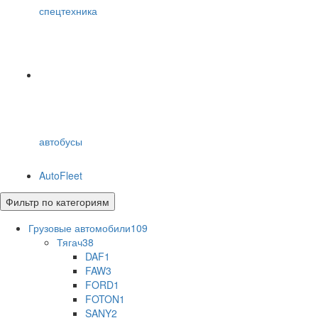
спецтехника
автобусы
AutoFleet
Фильтр по категориям
Грузовые автомобили
109
Тягач
38
DAF
1
FAW
3
FORD
1
FOTON
1
SANY
2