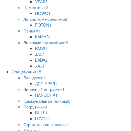
УРАЛ
3
Цементовоз
1
HOWO
1
Легкие коммерческие
2
FOTON
1
Прицеп
1
КАМАЗ
1
Легковые автомобили
5
BMW
1
JAC
1
LADA
2
УАЗ
1
Спецтехника
15
Бульдозер
1
ДСТ-УРАЛ
1
Вилочный погрузчик
1
HANGCHA
1
Коммунальная техника
3
Погрузчики
4
BULL
1
LOVOL
1
Строительная техника
1
Трактор
4