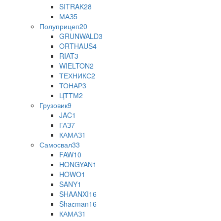
SITRAK
28
МАЗ
5
Полуприцеп
20
GRUNWALD
3
ORTHAUS
4
RIAT
3
WIELTON
2
ТЕХНИКС
2
ТОНАР
3
ЦТТМ
2
Грузовик
9
JAC
1
ГАЗ
7
КАМАЗ
1
Самосвал
33
FAW
10
HONGYAN
1
HOWO
1
SANY
1
SHAANXI
16
Shaсman
16
КАМАЗ
1