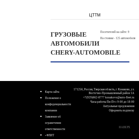
ЦТТМ
Посетителей на сайте: 9
ГРУЗОВЫЕ
На стоянке - 125 автомобиля
АВТОМОБИЛИ
CHERY-AUTOMOBILE
171256, Россия, Тверская область, г. Конаково, ул.
Карта сайта
Восточно-Промышленный район 1А
+7(929)662-8777
konakovo@auto-fleet.ru
Положение о
Часы работы Пн-Пт с 9:00 до 18:00
конфиденциальности
Актуальные предложения
компании
Оформить подписку
Заявление об
ограничении
НАВЕРХ
ответственности
«ФЛИТ