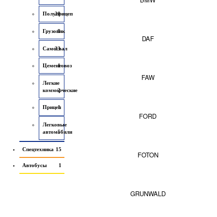
Полуприцеп
20
Грузовик
9
DAF
Самосвал
33
Цементовоз
1
FAW
Легкие
коммерческие
2
Прицеп
1
FORD
Легковые
автомобили
5
Спецтехника
15
FOTON
Автобусы
1
GRUNWALD