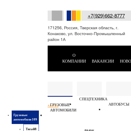
+7(929)662-8777
171256, Россия, Тверская область, г.
Конаково, ул. Восточно-Промышленный
район 1А
О
КОМПАНИИ
ВАКАНСИИ
НОВО
СПЕЦТЕХНИКА
АВТОБУСЫ
ГРУЗОВЫЕ
AutoFleet
АВТОМОБИЛИ
Грузовые
автомобили
109
Тягач
38
BMW