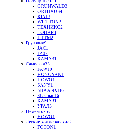
Полуприцеп
20
GRUNWALD
3
ORTHAUS
4
RIAT
3
WIELTON
2
ТЕХНИКС
2
ТОНАР
3
ЦТТМ
2
Грузовик
9
JAC
1
ГАЗ
7
КАМАЗ
1
Самосвал
33
FAW
10
HONGYAN
1
HOWO
1
SANY
1
SHAANXI
16
Shaсman
16
КАМАЗ
1
УРАЛ
3
Цементовоз
1
HOWO
1
Легкие коммерческие
2
FOTON
1