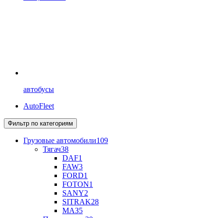
автобусы
AutoFleet
Фильтр по категориям
Грузовые автомобили
109
Тягач
38
DAF
1
FAW
3
FORD
1
FOTON
1
SANY
2
SITRAK
28
МАЗ
5