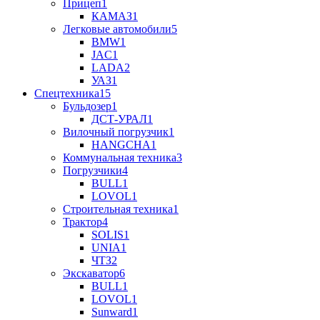
Прицеп
1
КАМАЗ
1
Легковые автомобили
5
BMW
1
JAC
1
LADA
2
УАЗ
1
Спецтехника
15
Бульдозер
1
ДСТ-УРАЛ
1
Вилочный погрузчик
1
HANGCHA
1
Коммунальная техника
3
Погрузчики
4
BULL
1
LOVOL
1
Строительная техника
1
Трактор
4
SOLIS
1
UNIA
1
ЧТЗ
2
Экскаватор
6
BULL
1
LOVOL
1
Sunward
1