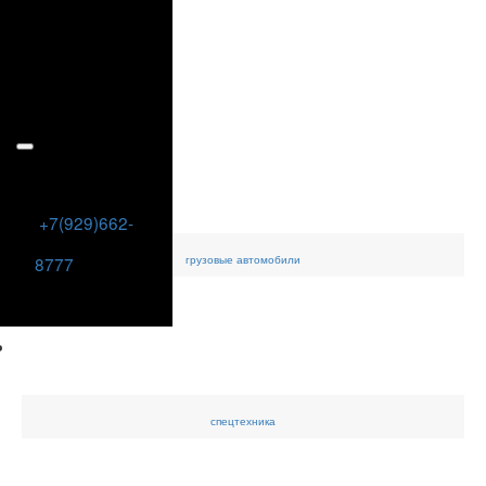
+7(929)662-
грузовые
автомобили
8777
спецтехника