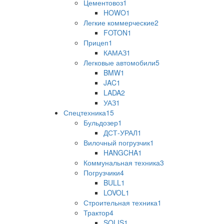
Цементовоз
1
HOWO
1
Легкие коммерческие
2
FOTON
1
Прицеп
1
КАМАЗ
1
Легковые автомобили
5
BMW
1
JAC
1
LADA
2
УАЗ
1
Спецтехника
15
Бульдозер
1
ДСТ-УРАЛ
1
Вилочный погрузчик
1
HANGCHA
1
Коммунальная техника
3
Погрузчики
4
BULL
1
LOVOL
1
Строительная техника
1
Трактор
4
SOLIS
1