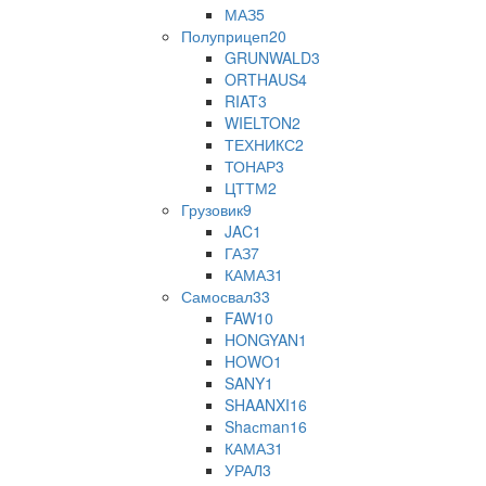
МАЗ
5
Полуприцеп
20
GRUNWALD
3
ORTHAUS
4
RIAT
3
WIELTON
2
ТЕХНИКС
2
ТОНАР
3
ЦТТМ
2
Грузовик
9
JAC
1
ГАЗ
7
КАМАЗ
1
Самосвал
33
FAW
10
HONGYAN
1
HOWO
1
SANY
1
SHAANXI
16
Shaсman
16
КАМАЗ
1
УРАЛ
3