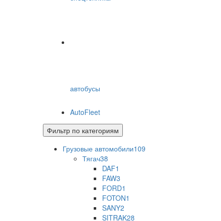
автобусы
AutoFleet
Фильтр по категориям
Грузовые автомобили
109
Тягач
38
DAF
1
FAW
3
FORD
1
FOTON
1
SANY
2
SITRAK
28