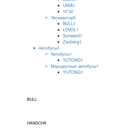
UNIA
1
ЧТЗ
2
Экскаватор
6
BULL
1
LOVOL
1
Sunward
1
Zauberg
1
Автобусы
1
Автобусы
1
YUTONG
1
Маршрутные автобусы
1
YUTONG
1
BULL
HANGCHA