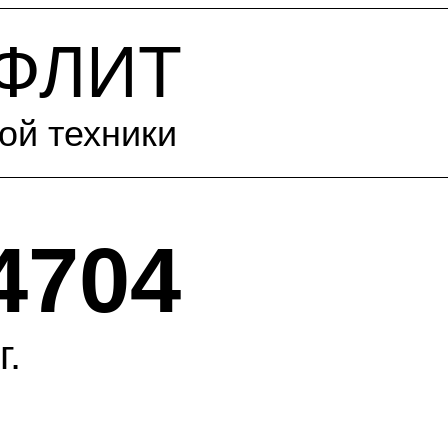
-ФЛИТ
ой техники
4704
г.