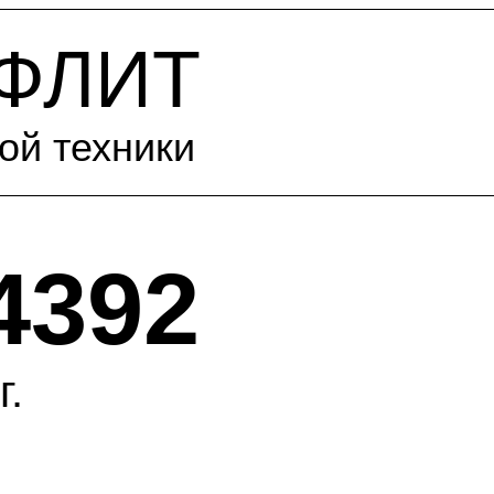
-ФЛИТ
ой техники
4392
г.