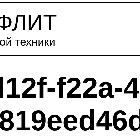
-ФЛИТ
ой техники
12f-f22a-4
-819eed46