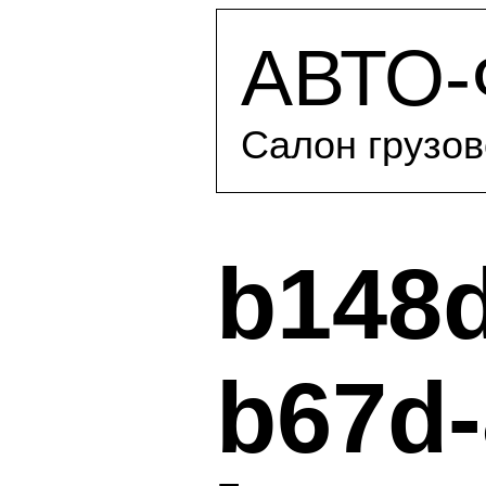
АВТО
Салон грузов
b148d
b67d