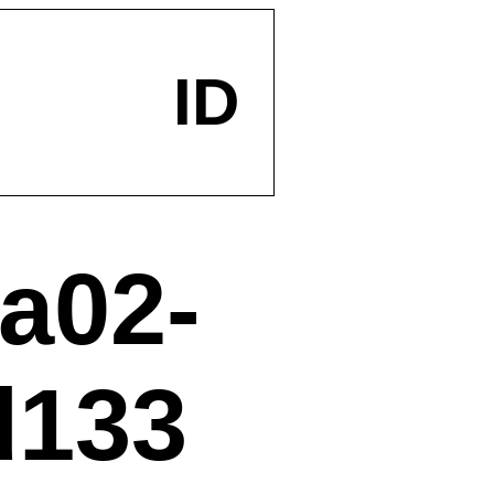
ID
a02-
d133