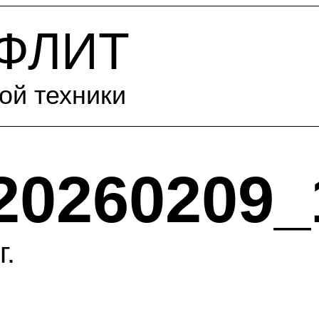
-ФЛИТ
ой техники
20260209_
г.