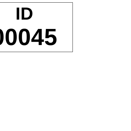
ID
00045