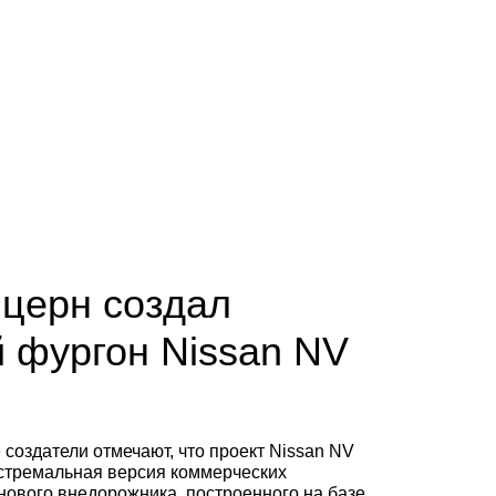
нцерн создал
 фургон Nissan NV
создатели отмечают, что проект Nissan NV
кстремальная версия коммерческих
нового внедорожника, построенного на базе