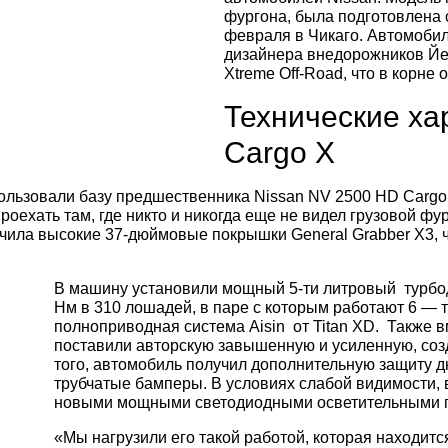
фургона, была подготовлена 
февраля в Чикаго. Автомобил
дизайнера внедорожников Йе
Xtreme Off-Road, что в корне
Технические ха
Cargo X
ользовали базу предшественника Nissan NV 2500 HD Cargo, 
оехать там, где никто и никогда еще не видел грузовой фур
ила высокие 37-дюймовые покрышки General Grabber X3, чт
В машину установили мощный 5-ти литровый турбо
Нм в 310 лошадей, в паре с которым работают 6 — 
полноприводная система Aisin от Titan XD. Также 
поставили авторскую завышенную и усиленную, соз
того, автомобиль получил дополнительную защиту дн
трубчатые бамперы. В условиях слабой видимости, 
новыми мощными светодиодными осветительными п
«Мы нагрузили его такой работой, которая находит