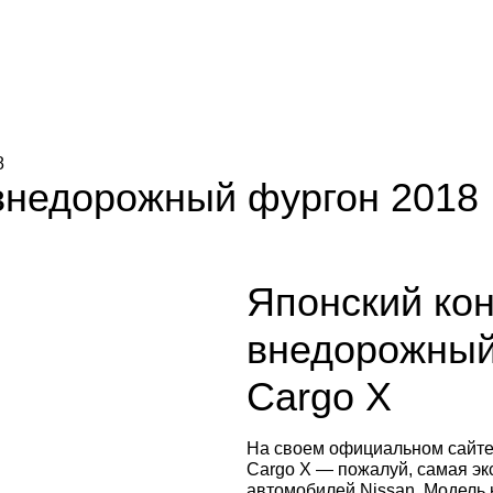
8
 внедорожный фургон 2018
Японский ко
внедорожный
Cargo X
На своем официальном сайте 
Cargo X — пожалуй, самая э
автомобилей Nissan. Модель 