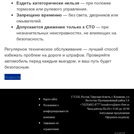
Ездить категорически нельзя
— при поломке
тормозов или рулевого управления.
Запрещено временно
— без света, дворников или
омывателей.
Допускается движение только к СТО
— при
незначительных неисправностях, не влияющих на
безопасность.
Регулярное техническое обслуживание — лучший способ
избежать проблем на дороге и штрафов. Проверяйте
автомобиль перед каждым выездом, и ваш путь будет
безопасным.
Новости
171256, Россия, Тверская область, г. Конаково, ул.
Карта сайта
Восточно-Промышленный район 1А
+7(929)662-8777
konakovo@auto-fleet.ru
Положение о
Часы работы Пн-Пт с 9:00 до 18:00
конфиденциальности
Актуальные предложения
компании
Оформить подписку
Заявление об
ограничении
НАВЕРХ