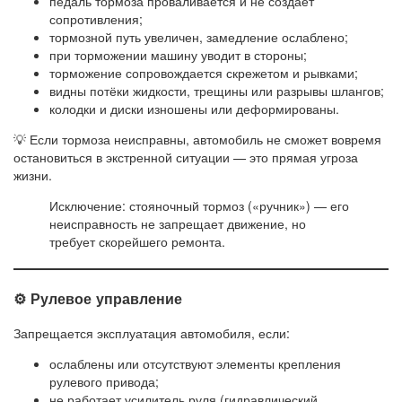
педаль тормоза проваливается и не создаёт
сопротивления;
тормозной путь увеличен, замедление ослаблено;
при торможении машину уводит в стороны;
торможение сопровождается скрежетом и рывками;
видны потёки жидкости, трещины или разрывы шлангов;
колодки и диски изношены или деформированы.
💡 Если тормоза неисправны, автомобиль не сможет вовремя
остановиться в экстренной ситуации — это прямая угроза
жизни.
Исключение: стояночный тормоз («ручник») — его
неисправность не запрещает движение, но
требует скорейшего ремонта.
⚙️ Рулевое управление
Запрещается эксплуатация автомобиля, если:
ослаблены или отсутствуют элементы крепления
рулевого привода;
не работает усилитель руля (гидравлический,