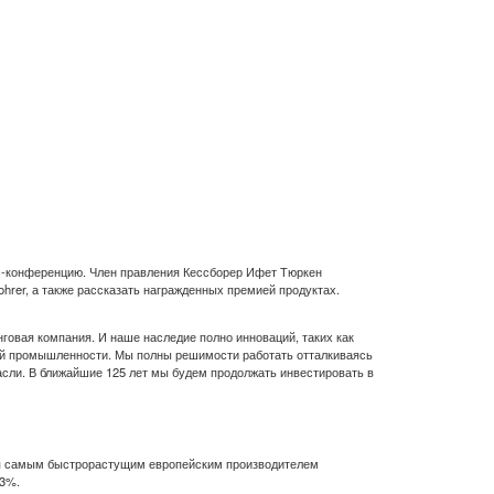
есс-конференцию. Член правления Кессборер Ифет Тюркен
rer, а также рассказать награжденных премией продуктах.
говая компания. И наше наследие полно инноваций, таких как
ной промышленности. Мы полны решимости работать отталкиваясь
асли. В ближайшие 125 лет мы будем продолжать инвестировать в
тся самым быстрорастущим европейским производителем
13%.