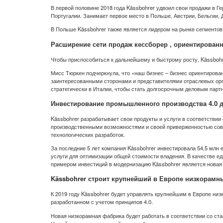
В первой половине 2018 года Kässbohrer удвоил свои продажи в Ге
Португалии. Занимает первое место в Польше, Австрии, Бельгии, 
В Польше Kässbohrer также является лидером на рынке сегментов T
Расширение сети продаж кессборер , ориентирован
Чтобы приспособиться к дальнейшему и быстрому росту, Kässbohr
Мисс Тюркен подчеркнула, что «наш бизнес – бизнес ориентирова
заинтересованными сторонами и представителями отраслевых орга
стратегически в Италии, чтобы стать долгосрочным деловым парт
Инвестирование промышленного производства 4.0 д
Kässbohrer разрабатывает свои продукты и услуги в соответстви
производственными возможностями и своей приверженностью сов
технологических разработок.
За последние 5 лет компания Kässbohrer инвестировала 54,5 млн
услуги для оптимизации общей стоимости владения. В качестве е
примером инвестиций в модернизацию Kässbohrer является новая 
Kässbohrer строит крупнейший в Европе низкорамн
К 2019 году Kässbohrer будет управлять крупнейшим в Европе ни
разработанном с учетом принципов 4.0.
Новая низкорамная фабрика будет работать в соответствии со ст