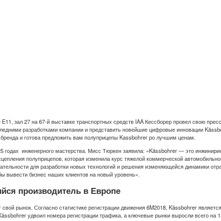
де E11, зал 27 на 67-й выставке транспортных средств IAA Кессборер провел свою пр
следними разработками компании и представить новейшие цифровые инновации Kässboh
ренда и готова предложить вам полуприцепы Kassbohrer ро лучшим ценам.
5 годах инженерного мастерства. Мисс Тюркен заявила: «Kässbohrer — это инжинирин
 сцепления полуприцепов, которая изменила курс тяжелой коммерческой автомобиль
ретательности для разработки новых технологий и решения изменяющейся динамики отр
ы вывести бизнес наших клиентов на новый уровень».
йся производитель в Европе
т свой рынок. Согласно статистике регистрации движения 6M2018, Kässbohrer являе
Kässbohrer удвоил номера регистрации трафика, а ключевые рынки выросли всего на 