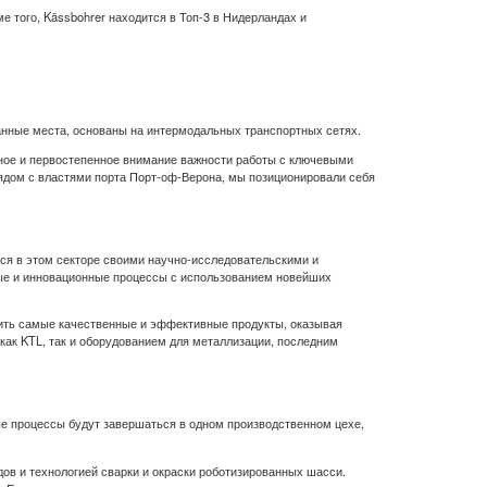
е того, Kässbohrer находится в Топ-3 в Нидерландах и
анные места, основаны на интермодальных транспортных сетях.
дное и первостепенное внимание важности работы с ключевыми
ядом с властями порта Порт-оф-Верона, мы позиционировали себя
тся в этом секторе своими научно-исследовательскими и
ые и инновационные процессы с использованием новейших
одить самые качественные и эффективные продукты, оказывая
как KTL, так и оборудованием для металлизации, последним
ые процессы будут завершаться в одном производственном цехе,
ов и технологией сварки и окраски роботизированных шасси.