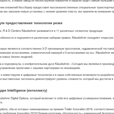
щность, а новый завод по пескоструйной обработке и окраске будет самым большим 
внем вложений Кессборер предоставит высококачественные специальные транспортные
как мы заказали новую установку с низким уровнем пласта, мы приняли во внимание
ля предоставления технологии резки
 R & D Centers Kässbohrer развивается в 11 различных сегментах продукции.
обенности и подчиняется различным наборам правил, Kässbohrer поощряет открытую
оторые являются соответственно 3-D трехмерным прототипом, гидравлической тестов
рожными испытаниями, климатической камерой и 5 испытаниями на ось. Kässbohrer и
и новых бизнес-моделей.
а и подчеркнула, о изобретательном духе Kässbohrer. «Сегодня мы являемся производ
 управление проектами с нашими партнерами по инновациям.
 и инвестируем в цифровые технологии и в наши собственные возможности разработ
ши выставочные экспонаты демонстрируют уровень сложности, который мы достигли в
я Intelligence (интеллекту)
ohrer Digital Options, который включает в себя все цифровые усовершенствования, интег
cs.
Options, оба из которых номинированы на премию Trailer Innovation 2019, соответствен
и трейлером Innovation 2019 Премия категории «Безопасность» номинальной безопасно