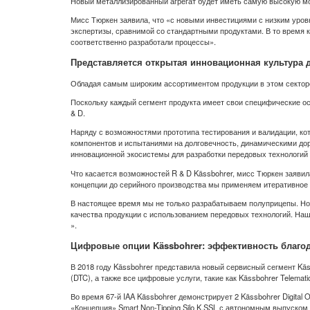
Новый металлизированный агрегат будет иметь самую высокую мо
Мисс Тюркен заявила, что «с новыми инвестициями с низким уро
экспертизы, сравнимой со стандартными продуктами. В то время 
соответственно разработали процессы».
Представляется
открытая инновационная культура д
Обладая самым широким ассортиментом продукции в этом секторе,
Поскольку каждый сегмент продукта имеет свои специфические ос
& D.
Наряду с возможностями прототипа тестирования и валидации, к
компонентов и испытаниями на долговечность, динамическими до
инновационной экосистемы для разработки передовых технологий 
Что касается возможностей R & D Kässbohrer, мисс Тюркен заявил
концепции до серийного производства мы применяем итеративное
В настоящее время мы не только разрабатываем полуприцепы. Но
качества продукции с использованием передовых технологий. На
».
Цифровые опции Kässbohrer: эффективность благодар
В 2018 году Kässbohrer представила новый сервисный сегмент Kässb
(DTC), а также все цифровые услуги, такие как Kässbohrer Telemati
Во время 67-й IAA Kässbohrer демонстрирует 2 Kässbohrer Digital 
«Концепция» Smart Non-Tipping Silo K.SSL с автономным выпуском 