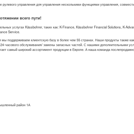
 рулевого управления для управления несколькими функциями управления, совместим
отяжении всего пути!
ых услугах Kässbohrer, таких как: K-Finance, Kässbohrer Financial Solutions, K-Adva
ance Service.
 мы поддерживаем клиентскую базу в более чем 55 странах. Наши продукты также как
 24-часового обслуживания/ замены запасных частей. С нашими дополнительными усл
агает самый широкий ассортимент продукции в Европе. А наша команда послепродажно
омышленный район 1А