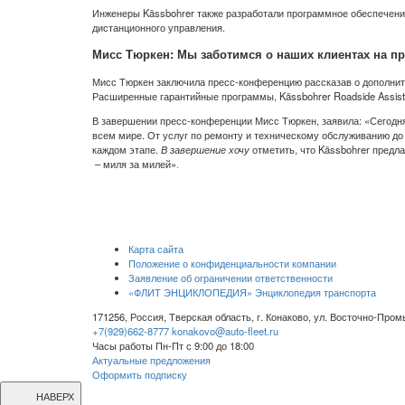
Инженеры Kässbohrer также разработали программное обеспечение
дистанционного управления.
Мисс Тюркен: Мы заботимся о наших клиентах на пр
Мисс Тюркен заключила пресс-конференцию рассказав о дополнительн
Расширенные гарантийные программы, Kässbohrer Roadside Assist
В завершении пресс-конференции Мисс Тюркен, заявила: «Сегодня
всем мире. От услуг по ремонту и техническому обслуживанию до
каждом этапе.
В завершение хочу
отметить, что Kässbohrer предл
– миля за милей»
.
Карта сайта
Положение о конфиденциальности компании
Заявление об ограничении ответственности
«ФЛИТ ЭНЦИКЛОПЕДИЯ» Энциклопедия транспорта
171256, Россия, Тверская область, г. Конаково, ул. Восточно-Пр
+7(929)662-8777
konakovo@auto-fleet.ru
Часы работы Пн-Пт с 9:00 до 18:00
Актуальные предложения
Оформить подписку
НАВЕРХ