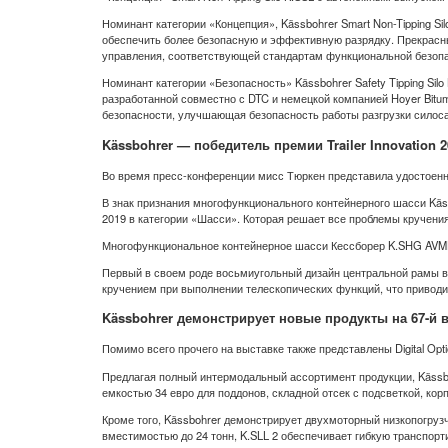
Номинант категории «Концепция», Kässbohrer Smart Non-Tipping S
обеспечить более безопасную и эффективную разрядку. Прекрасны
управления, соответствующей стандартам функциональной безопа
Номинант категории «Безопасность» Kässbohrer Safety Tipping Silo
разработанной совместно с DTC и немецкой компанией Hoyer Bitu
безопасности, улучшающая безопасность работы разгрузки силоса
Kässbohrer — победитель премии Trailer Innovation 
Во время пресс-конференции мисс Тюркен представила удостоен
В знак признания многофункционального контейнерного шасси Käs
2019 в категории «Шасси». Которая решает все проблемы кручени
Многофункциональное контейнерное шасси Кессборер K.SHG AVMH, 
Первый в своем роде восьмиугольный дизайн центральной рамы вы
кручением при выполнении телескопических функций, что приводи
Kässbohrer демонстрирует новые продукты на 67-й 
Помимо всего прочего на выставке также представлены Digital Opti
Предлагая полный интермодальный ассортимент продукции, Kässboh
емкостью 34 евро для поддонов, складной отсек с подсветкой, ко
Кроме того, Kässbohrer демонстрирует двухмоторный низкопогруз
вместимостью до 24 тонн, K.SLL 2 обеспечивает гибкую транспорт