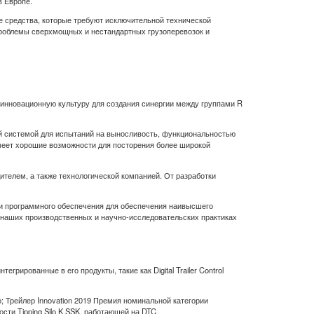
в Европе.
 средства, которые требуют исключительной технической
 проблемы сверхмощных и нестандартных грузоперевозок и
 инновационную культуру для создания синергии между группами R
ой системой для испытаний на выносливость, функциональностью
меет хорошие возможности для посторения более широкой
ителем, а также технологической компанией. От разработки
ки программного обеспечения для обеспечения наивысшего
 наших производственных и научно-исследовательских практиках
рированные в его продукты, такие как Digital Trailer Control
но; Трейлер Innovation 2019 Премия номинальной категории
сти Tipping Silo K.SSK, работающей на DTC.