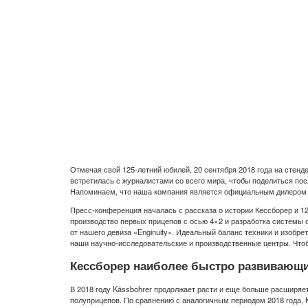
Отмечая свой 125-летний юбилей, 20 сентября 2018 года на стен
встретилась с журналистами со всего мира, чтобы поделиться по
Напоминаем, что наша компания является официальным дилером б
Пресс-конференция началась с рассказа о истории Кессборер и 12
производство первых прицепов с осью 4×2 и разработка системы
от нашего девиза «Enginuity». Идеальный баланс техники и изоб
наши научно-исследовательские и производственные центры. Чтоб
Кессборер наиболее быстро развивающи
В 2018 году Kässbohrer продолжает расти и еще больше расширяе
полуприцепов. По сравнению с аналогичным периодом 2018 года, 