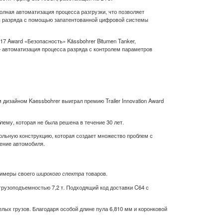
олная автоматизация процесса разгрузки, что позволяет
ды разряда с помощью запатентованной цифровой системы
017 Award «Безопасность» Kässbohrer Bitumen Tanker,
 автоматизация процесса разряда с контролем параметров
изайном Kaessbohrer выиграл премию Trailer Innovation Award
му, которая не была решена в течение 30 лет.
ольную конструкцию, которая создает множество проблем с
ение автомобиля.
примеры своего
широкого спектра
товаров.
грузоподъемностью 7,2 т. Подходящий код доставки C64 с
лых грузов. Благодаря особой длине пула 6,810 мм и коронковой