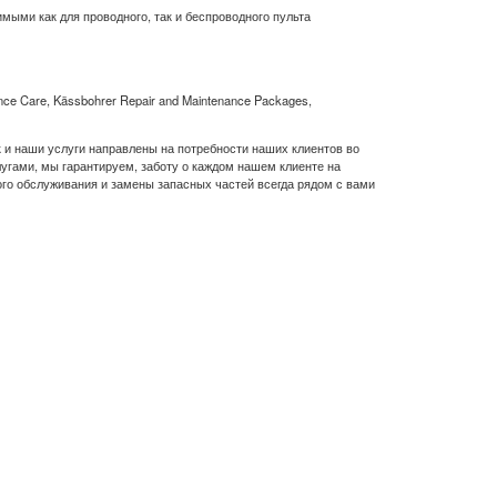
ыми как для проводного, так и беспроводного пульта
nce Care, Kässbohrer Repair and Maintenance Packages,
 и наши услуги направлены на потребности наших клиентов во
угами, мы гарантируем, заботу о каждом нашем клиенте на
го обслуживания и замены запасных частей всегда рядом с вами