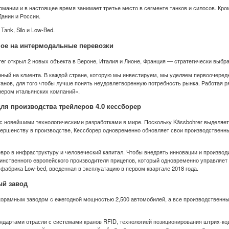
рмании и в настоящее время занимает третье место в сегменте танков и силосов. Кром
Дании и России.
ank, Silo и Low-Bed.
ное на интермодальные перевозки
er открыл 2 новых объекта в Вероне, Италия и Лионе, Франция — стратегически выбр
нный на клиента. В каждой стране, которую мы инвестируем, мы уделяем первоочере
нов, для того чтобы лучше понять неудовлетворенную потребность рынка. Работая р
нером итальянских компаний».
ля производства трейлеров 4.0 кессборер
и с новейшими технологическими разработками в мире. Поскольку Kässbohrer выделяе
ершенству в производстве, Кессборер одновременно обновляет свои производственн
 евро в инфраструктуру и человеческий капитал. Чтобы внедрять инновации и произв
динственного европейского производителя прицепов, который одновременно управляет 
фабрика Low-bed, введенная в эксплуатацию в первом квартале 2018 года.
ый завод
зкорамным заводом с ежегодной мощностью 2,500 автомобилей, а все производственн
андартами отрасли с системами кранов RFID, технологией позиционирования штрих-код