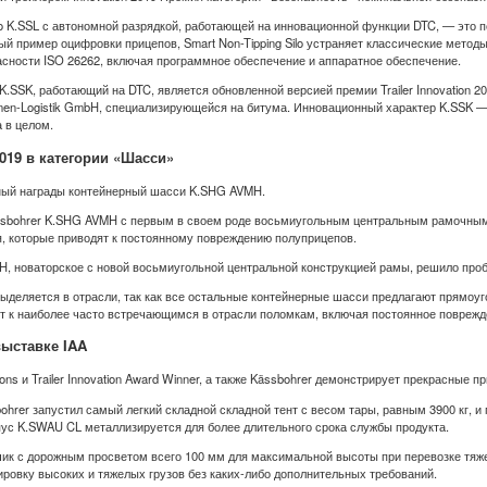
ilo K.SSL с автономной разрядкой, работающей на инновационной функции DTC, — это п
й пример оцифровки прицепов, Smart Non-Tipping Silo устраняет классические мето
сности ISO 26262, включая программное обеспечение и аппаратное обеспечение.
 K.SSK, работающий на DTC, является обновленной версией премии Trailer Innovation 2
men-Logistik GmbH, специализирующейся на битума. Инновационный характер K.SSK —
 в целом.
2019 в категории «Шасси»
ный награды контейнерный шасси K.SHG AVMH.
sbohrer K.SHG AVMH с первым в своем роде восьмиугольным центральным рамочным д
я, которые приводят к постоянному повреждению полуприцепов.
новаторское с новой восьмиугольной центральной конструкцией рамы, решило пробле
деляется в отрасли, так как все остальные контейнерные шасси предлагают прямоуг
т к наиболее часто встречающимся в отрасли поломкам, включая постоянное поврежд
выставке
IAA
ons и Trailer Innovation Award Winner, а также Kässbohrer демонстрирует прекрасные 
rer запустил самый легкий складной складной тент с весом тары, равным 3900 кг, и 
рпус K.SWAU CL металлизируется для более длительного срока службы продукта.
чик с дорожным просветом всего 100 мм для максимальной высоты при перевозке тяже
ировку высоких и тяжелых грузов без каких-либо дополнительных требований.