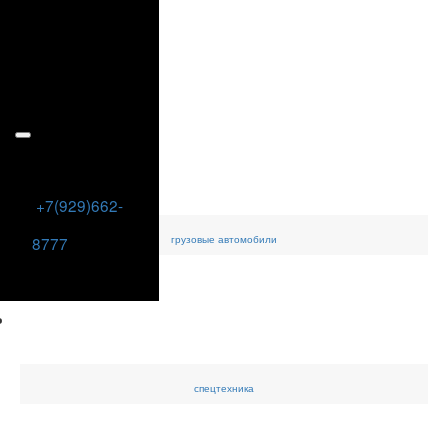
+7(929)662-
грузовые
автомобили
8777
спецтехника