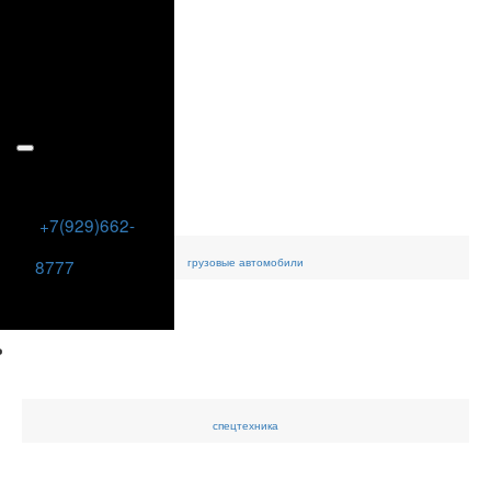
+7(929)662-
грузовые
автомобили
8777
спецтехника