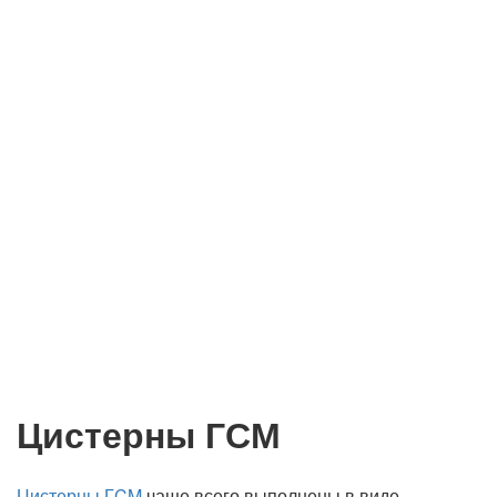
Цистерны ГСМ
Цистерны ГCM
чаще всего выполнены в виде