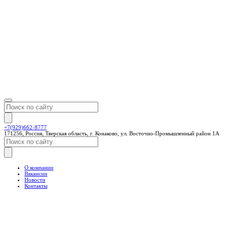
+7(929)662-8777
171256, Россия, Тверская область, г. Конаково, ул. Восточно-Промышленный район 1А
О компании
Вакансии
Новости
Контакты