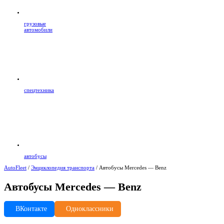
грузовые
автомобили
спецтехника
автобусы
AutoFleet
/
Энциклопедия транспорта
/
Автобусы Mercedes — Benz
Автобусы Mercedes — Benz
ВКонтакте
Одноклассники