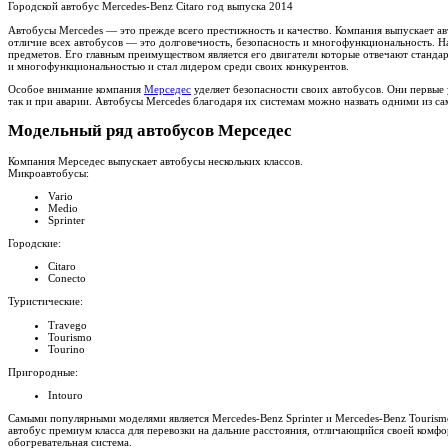
Городской автобус Mercedes-Benz Citaro год выпуска 2014
Автобусы Mercedes —
это прежде всего престижность и качество. Компания выпускает ав
отличие всех автобусов — это долговечность, безопасность и многофункциональность. Н
предметов. Его главным преимуществом является его двигатели которые отвечают станда
и многофункциональностью и стал лидером среди своих конкурентов.
Особое внимание компания
Мерседес
уделяет безопасности своих автобусов. Они первые
так и при аварии.
Автобусы
Mercedes
благодаря их системам можно назвать одними из са
Модельный ряд автобусов Мерседес
Компания Мерседес выпускает автобусы нескольких классов.
Микроавтобусы:
Vario
Medio
Sprinter
Городские:
Citaro
Conecto
Туристические:
Travego
Tourismo
Tourino
Пригородные:
Intouro
Самыми популярными моделями является
Mercedes-Benz Sprinter и Mercedes-Benz Touris
автобус премиум класса для перевозки на дальние расстояния, отличающийся своей комф
обогревательная система.