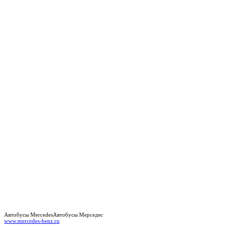
Автобусы Mercedes
Автобусы Мерседес
www.mercedes-benz.ru