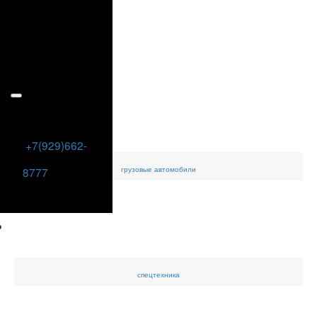
+7(929)662-
грузовые
автомобили
8777
спецтехника