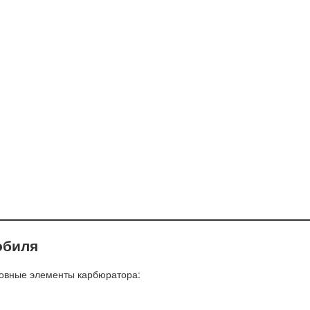
обиля
новные элементы карбюратора: