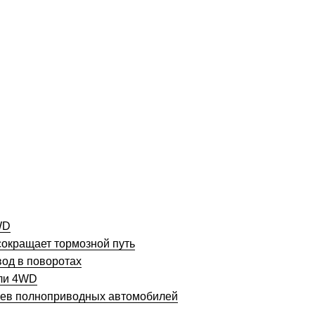
WD
сокращает тормозной путь
вод в поворотах
или 4WD
цев полноприводных автомобилей