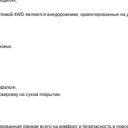
оделях;
емой 4WD являются внедорожники, ориентированные на дви
рожье.
сфальте.
окировку на сухом покрытии.
рованная прежде всего на комфорт и безопасность в повс